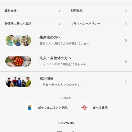
運営会社
利用規約
特商法に基づく表記
プライバシーポリシー
生産者の方へ
農家さん・漁師さんを募集しています!
法人・自治体の方へ
アライアンスのご相談はこちらから
採用情報
生産者と食べる人をつなぎたい
Links
ポケマルふるさと納税
食べる通信
Follow us