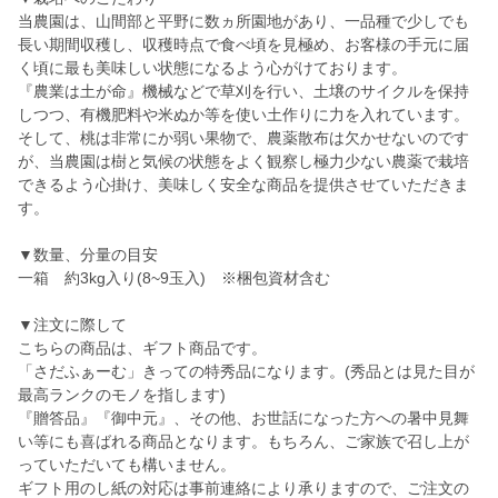
当農園は、山間部と平野に数ヵ所園地があり、一品種で少しでも
長い期間収穫し、収穫時点で食べ頃を見極め、お客様の手元に届
く頃に最も美味しい状態になるよう心がけております。
『農業は土が命』機械などで草刈を行い、土壌のサイクルを保持
しつつ、有機肥料や米ぬか等を使い土作りに力を入れています。
そして、桃は非常にか弱い果物で、農薬散布は欠かせないのです
が、当農園は樹と気候の状態をよく観察し極力少ない農薬で栽培
できるよう心掛け、美味しく安全な商品を提供させていただきま
す。
▼数量、分量の目安
一箱 約3kg入り(8~9玉入) ※梱包資材含む
▼注文に際して
こちらの商品は、ギフト商品です。
「さだふぁーむ」きっての特秀品になります。(秀品とは見た目が
最高ランクのモノを指します)
『贈答品』『御中元』、その他、お世話になった方への暑中見舞
い等にも喜ばれる商品となります。もちろん、ご家族で召し上が
っていただいても構いません。
ギフト用のし紙の対応は事前連絡により承りますので、ご注文の