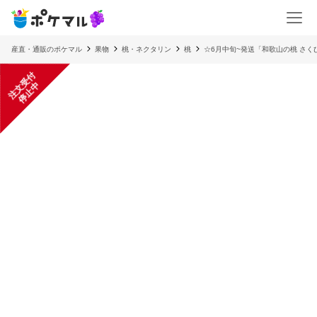
産直・通販のポケマル
果物
桃・ネクタリン
桃
☆6月中旬~発送「和歌山の桃 さく
注
文
受
付
停
止
中