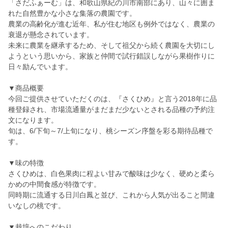
「さだふぁーむ」は、和歌山県紀の川市南部にあり、山々に囲ま
れた自然豊かな小さな集落の農園です。
農業の高齢化が進む近年、私が住む地区も例外ではなく、農業の
衰退が懸念されています。
未来に農業を継承するため、そして祖父から続く農園を大切にし
ようという思いから、家族と仲間で試行錯誤しながら果樹作りに
日々励んでいます。
▼商品概要
今回ご提供させていただくのは、『さくひめ』と言う2018年に品
種登録され、市場流通量がまだまだ少ないとされる品種の予約注
文になります。
旬は、6/下旬～7/上旬になり、桃シーズン序盤を彩る期待品種で
す。
▼味の特徴
さくひめは、白色果肉に程よい甘みで酸味は少なく、硬めと柔ら
かめの中間食感が特徴です。
同時期に流通する日川白鳳と並び、これから人気が出ること間違
いなしの桃です。
▼栽培へのこだわり