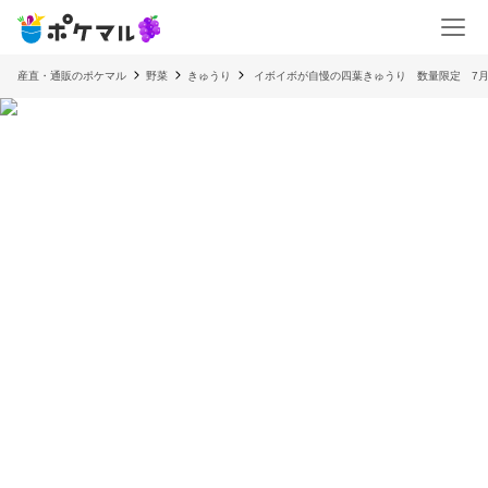
産直・通販のポケマル
野菜
きゅうり
イボイボが自慢の四葉きゅうり 数量限定 7