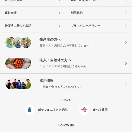
運営会社
利用規約
特商法に基づく表記
プライバシーポリシー
生産者の方へ
農家さん・漁師さんを募集しています!
法人・自治体の方へ
アライアンスのご相談はこちらから
採用情報
生産者と食べる人をつなぎたい
Links
ポケマルふるさと納税
食べる通信
Follow us