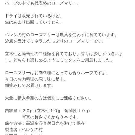
ハーブの中でも代表格のローズマリー。
ドライは販売されているけど、
生はあまり出回っていません。
ベレケの村のローズマリーは農薬を使わずに育てています。
汐風を受けてミネラルたっぷりのローズマリーです。
立木性と葡萄性の二種類を育てており、香りは少しずつ違いま
す。どちらも楽しめるようにミックスをご用意しました。
ローズマリーはお肉料理にとっても合うハーブですよ。
今日のお肉料理の隠し味に是非。
朝摘みしてお届けします。
大量に購入希望の方は個別にご連絡ください。
内容量：２０g（立木性１０g 葡萄性１０g）
写真の長さで６から８本です。
保存方法：高温多湿直射日光を避けて保存
製造者：ベレケの村