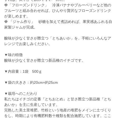
🍓「フローズンドリンク」 冷凍バナナやブルーベリーなど他の
フルーツと組み合わせれば、ひんやり贅沢なフローズンドリンク
が楽しめます。
🍓 「ジャム作り」 砂糖を加えて煮詰めれば、果実感あふれる自
家製ジャムが完成。
酸味が少なく甘さが際立つ「とちあいか」を、手軽にいろんなア
レンジでお楽しみください。
▼味の特徴
酸味が少なく甘さが際立つ新品種のイチゴです。
▼内容量：1袋 500ｇ
▼袋の大きさ：約20cm×約25cm
▼栽培へのこだわり
私たちはイチゴの定番『とちおとめ』と甘さ際立つ新品種『とち
あいか』を主に生産しています。
完熟した美土里堆肥、竹粉という地産の堆肥をメインに土づくり
をし、時期により有機肥料数十種類を配合施肥しています。ここ