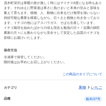
茂木町深沢は寒暖の差が激しく時にはマイナス8度になる時もあり
ます。それゆえに野菜達は寒さに負けまいと本来の甘みと旨味を
蓄えて育ちます。植物、人、動物に出来るだけ無理を強いらない
持続可能な農業を模索しながら、日々土と植物と向き合っており
ます。イチゴの他にはアスパラガス、そばも生産しています。
イチゴ栽培を始めたばかりの頃も現在も勉強の日々！近隣の師匠
農家の方々にも教わりながら安全そして安定した品質のイチゴを
皆様にお届けいたします。
保存方法
冷凍庫で保管してください。
開封後はお早めにお召し上がりください。
この商品のタイプについて
果物
いちご
カテゴリ
品種
栃木i37号