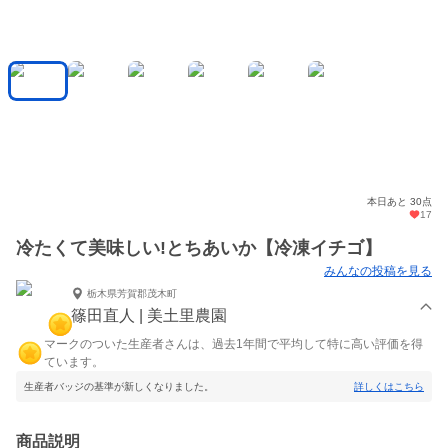
本日あと 30点
17
冷たくて美味しい!とちあいか【冷凍イチゴ】
みんなの投稿を見る
栃木県芳賀郡茂木町
篠田直人 | 美土里農園
マークのついた生産者さんは、過去1年間で平均して特に高い評価を得
ています。
生産者バッジの基準が新しくなりました。
詳しくはこちら
商品説明