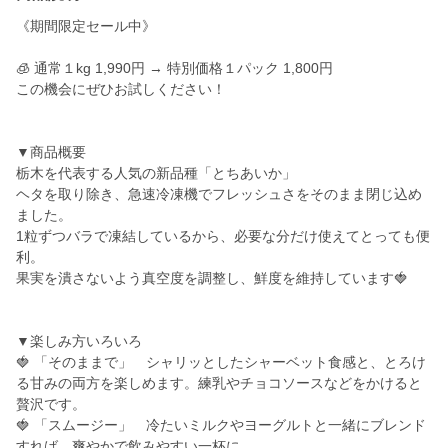
《期間限定セール中》
🧊 通常１kg 1,990円 → 特別価格１パック 1,800円
この機会にぜひお試しください！
▼商品概要
栃木を代表する人気の新品種「とちあいか」
ヘタを取り除き、急速冷凍機でフレッシュさをそのまま閉じ込め
ました。
1粒ずつバラで凍結しているから、必要な分だけ使えてとっても便
利。
果実を潰さないよう真空度を調整し、鮮度を維持しています🍓
▼楽しみ方いろいろ
🍓 「そのままで」 シャリッとしたシャーベット食感と、とろけ
る甘みの両方を楽しめます。練乳やチョコソースなどをかけると
贅沢です。
🍓 「スムージー」 冷たいミルクやヨーグルトと一緒にブレンド
すれば、爽やかで飲みやすい一杯に。