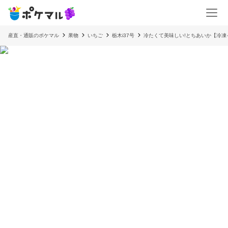
産直・通販のポケマル
果物
いちご
栃木i37号
冷たくて美味しい!とちあいか【冷凍