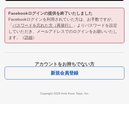
Facebookログインの提供を終了いたしました
Facebookログインを利用されていた方は、お手数ですが、
「
パスワードを忘れた方（再発行）
」よりパスワードを設定
していただき、メールアドレスでのログインをお願いいたし
ます。（
詳細
）
アカウントをお持ちでない方
新規会員登録
Copyright 2026 Ame Kaze Taiyo, Inc.