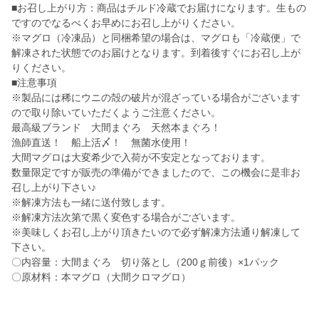
■お召し上がり方：商品はチルド冷蔵でお届けになります。生もの
ですのでなるべくお早めにお召し上がりください。
※マグロ（冷凍品）と同梱希望の場合は、マグロも「冷蔵便」で
解凍された状態でのお届けとなります。到着後すぐにお召し上が
りください。
■注意事項
※製品には稀にウニの殻の破片が混ざっている場合がございます
ので取り除いていただくようご注意ください。
最高級ブランド 大間まぐろ 天然本まぐろ！
漁師直送！ 船上活〆！ 無菌水使用！
大間マグロは大変希少で入荷が不安定となっております。
数量限定ですが販売の準備ができましたので、この機会に是非お
召し上がり下さい♪
※解凍方法も一緒に送付致します。
※解凍方法次第で黒く変色する場合がございます。
※美味しくお召し上がり頂きたいので必ず解凍方法通り解凍して
下さい。
〇内容量：大間まぐろ 切り落とし（200ｇ前後）×1パック
〇原材料：本マグロ（大間クロマグロ）