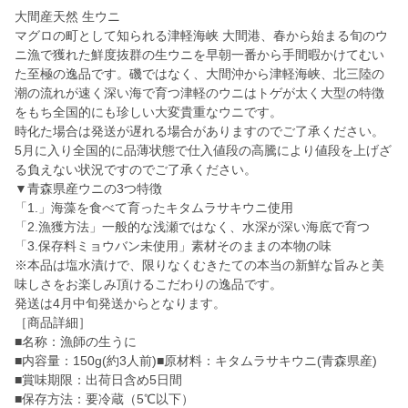
大間産天然 生ウニ
マグロの町として知られる津軽海峡 大間港、春から始まる旬のウ
ニ漁で獲れた鮮度抜群の生ウニを早朝一番から手間暇かけてむい
た至極の逸品です。磯ではなく、大間沖から津軽海峡、北三陸の
潮の流れが速く深い海で育つ津軽のウニはトゲが太く大型の特徴
をもち全国的にも珍しい大変貴重なウニです。
時化た場合は発送が遅れる場合がありますのでご了承ください。
5月に入り全国的に品薄状態で仕入値段の高騰により値段を上げざ
る負えない状況ですのでご了承ください。
▼青森県産ウニの3つ特徴
「1.」海藻を食べて育ったキタムラサキウニ使用
「2.漁獲方法」一般的な浅瀬ではなく、水深が深い海底で育つ
「3.保存料ミョウバン未使用」素材そのままの本物の味
※本品は塩水漬けで、限りなくむきたての本当の新鮮な旨みと美
味しさをお楽しみ頂けるこだわりの逸品です。
発送は4月中旬発送からとなります。
［商品詳細］
■名称：漁師の生うに
■内容量：150g(約3人前)■原材料：キタムラサキウニ(青森県産)
■賞味期限：出荷日含め5日間
■保存方法：要冷蔵（5℃以下）