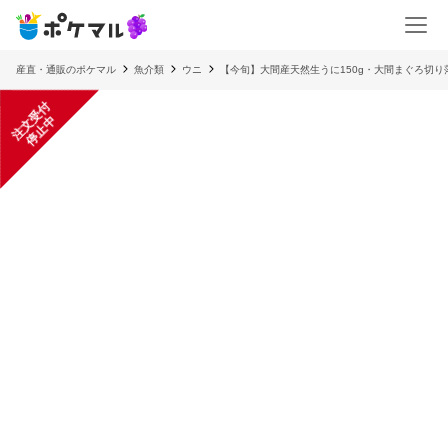
産直・通販のポケマル
魚介類
ウニ
【今旬】大間産天然生うに150g・大間まぐろ切り
注
文
受
付
停
止
中