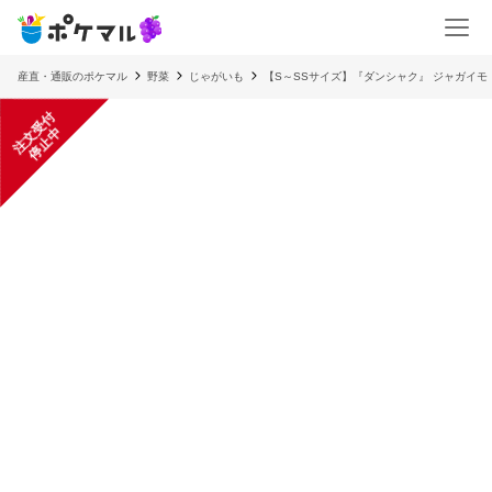
産直・通販のポケマル
野菜
じゃがいも
【S～SSサイズ】『ダンシャク』 ジャガイモ
注
文
受
付
停
止
中