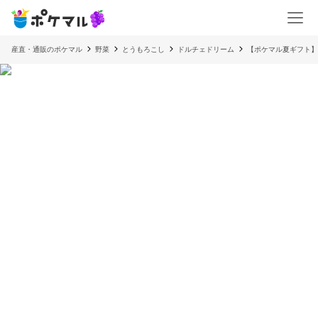
産直・通販のポケマル
野菜
とうもろこし
ドルチェドリーム
【ポケマル夏ギフト】