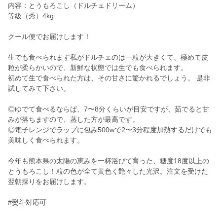
内容：とうもろこし（ドルチェドリーム）
等級（秀）4kg
クール便でお届けします！
生でも食べられます私がドルチェのは一粒が大きくて、極めて皮
粒が柔らかいので、新鮮な状態では生でも食べられます。
初めて生で食べられた方は、その甘さに驚かれるでしょう。 是非
試してみて下さい。
◎ゆでて食べるならば、7〜8分くらいが目安ですが、茹でると甘
みが落ちますので、蒸した方が最高です。
◎電子レンジでラップに包み500wで2〜3分程度加熱するだけでも
美味しく食べられます。
今年も熊本県の太陽の恵みを一杯浴びて育った、糖度18度以上の
とうもろこし！粒の色が全て黄色く艶々した光沢。注文を受けた
翌朝採りをお届けします。