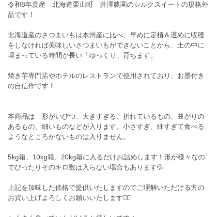
令和8年度産 北海道栗山町 井澤農園のシルクスイートの規格外
品です！
北海道産のさつまいもは本州産に比べ、早めに定植＆遅めに収穫
をしなければ美味しいさつまいもができないことから、土の中に
埋まっている時間が長い「ゆっくり」育ちます。
焼き芋専門店やホテルのレストランで使用されており、お墨付き
の自信作です！
本商品は 形がいびつ、大きすぎる、折れているもの、曲がりの
あるもの、細いものなどが入ります。小さすぎ、細すぎて食べる
ようなところがないものは入りません。
5kg箱、10kg箱、20kg箱に入るだけお詰めします！形が様々なの
でぴったりそのキロ数は入らない場合もあります💦
上記を加味した価格で提供いたしますのでご理解いただける方の
お買い上げよろしくお願いいたします🙇‍♀️