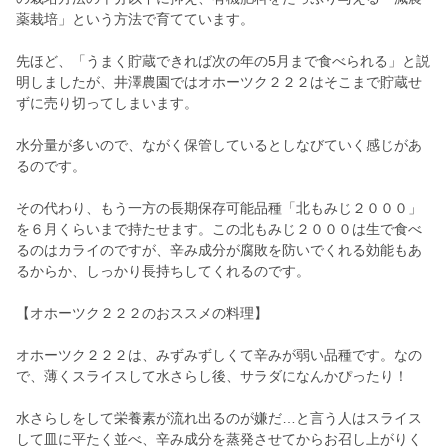
薬栽培」という方法で育てています。
先ほど、「うまく貯蔵できれば次の年の5月まで食べられる」と説
明しましたが、井澤農園ではオホーツク２２２はそこまで貯蔵せ
ずに売り切ってしまいます。
水分量が多いので、ながく保管しているとしなびていく感じがあ
るのです。
その代わり、もう一方の長期保存可能品種「北もみじ２０００」
を６月くらいまで持たせます。この北もみじ２０００は生で食べ
るのはカライのですが、辛み成分が腐敗を防いでくれる効能もあ
るからか、しっかり長持ちしてくれるのです。
【オホーツク２２２のおススメの料理】
オホーツク２２２は、みずみずしくて辛みが弱い品種です。なの
で、薄くスライスして水さらし後、サラダになんかぴったり！
水さらしをして栄養素が流れ出るのが嫌だ…と言う人はスライス
して皿に平たく並べ、辛み成分を蒸発させてからお召し上がりく