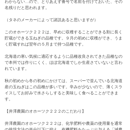
わからない…ので、とりあえず番号で名前を付けておいた、その
名残りだと思われます。
（タネのメーカーによって諸説あると思いますが）
このオホーツク２２２は、早めに収穫することができる割に長く
貯蔵ができる玉ねぎの品種です。９月の初めに収穫ができ、うま
く貯蔵すれば翌年の５月まで持つ品種です。
北海道の寒い気候に適応するように品種改良されてきた品種なの
で本州では作りにくく、ほぼ北海道でしか生産さていないと言わ
れています。
秋の初めから冬の初めにかけては、スーパーで並んでいる北海道
産の玉ねぎはこの品種が多いです。辛みが少ないので、薄くスラ
イスしてお好みで水さらしすると美味しく食べることができま
す。
【井澤農園のオホーツク２２２のこだわり】
井澤農園のオホーツク２２２は、化学肥料や農薬の使用量を通常
の栽培方法の半分以下に抑え、有機肥料をたっぷり与える「減農