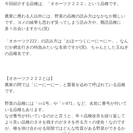
今回紹介する品種は、「オホーツク２２２」という品種です。
農業に携わる人以外には、野菜の品種の読み方はなかなか難しい
です。ヨメの綾華も思わず笑ってしまう読み方や、難読品種に
多々出会いますから(笑)
「オホーツク222」の読み方は「おほーつくにーにーにー」。なん
だか網走行きの特急みたいな名前ですが(笑)、ちゃんとした玉ねぎ
の品種名です。
【オホーツク２２２とは】
農家の間では「にーにーにー」と愛着を込めて呼ばれている品種
です。
野菜の品種には「○○1号」や「○-971」など、名前に番号が付いて
いる品種もあります。
なぜ番号が付いているのかと言うと、年々品種改良を繰り返して
より良い品種のタネを残すのがタネを作る方々の使命！なのです
が、種を掛け合わせる段階ではどんな性質がある野菜ができるか