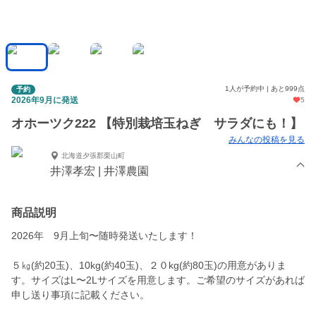
1人が予約中 | あと999点
予約
2026年9月に発送
5
オホーツク222 【特別栽培玉ねぎ サラダにも！】
みんなの投稿を見る
北海道夕張郡栗山町
井澤孝宏 | 井澤農園
商品説明
2026年 9月上旬〜随時発送いたします！
５㎏(約20玉)、10kg(約40玉)、２０kg(約80玉)の用意がありま
す。サイズはL〜2Lサイズを用意します。ご希望のサイズがあれば
申し送り事項に記載ください。