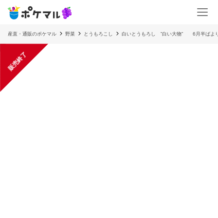
産直・通販のポケマル
野菜
とうもろこし
白いとうもろし ”白い大物” 6月半ばよ
販売終了