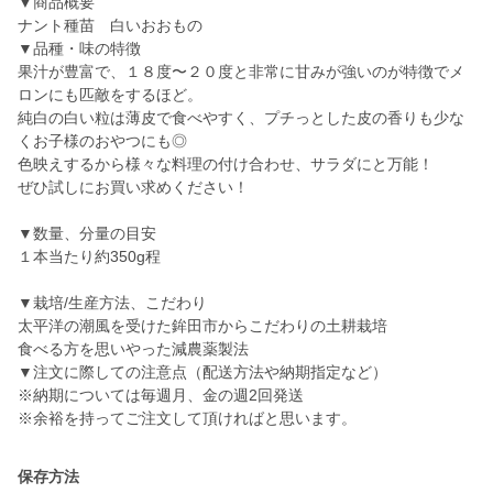
▼商品概要
ナント種苗 白いおおもの
▼品種・味の特徴
果汁が豊富で、１８度〜２０度と非常に甘みが強いのが特徴でメ
ロンにも匹敵をするほど。
純白の白い粒は薄皮で食べやすく、プチっとした皮の香りも少な
くお子様のおやつにも◎
色映えするから様々な料理の付け合わせ、サラダにと万能！
ぜひ試しにお買い求めください！
▼数量、分量の目安
１本当たり約350g程
▼栽培/生産方法、こだわり
太平洋の潮風を受けた鉾田市からこだわりの土耕栽培
食べる方を思いやった減農薬製法
▼注文に際しての注意点（配送方法や納期指定など）
※納期については毎週月、金の週2回発送
※余裕を持ってご注文して頂ければと思います。
保存方法