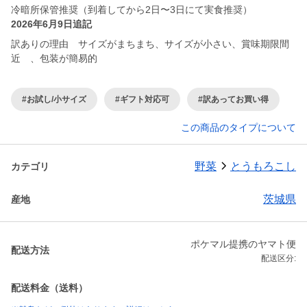
冷暗所保管推奨（到着してから2日〜3日にて実食推奨）
2026年6月9日追記
訳ありの理由 サイズがまちまち、サイズが小さい、賞味期限間
近 、包装が簡易的
#お試し/小サイズ
#ギフト対応可
#訳あってお買い得
この商品のタイプについて
野菜
とうもろこし
カテゴリ
茨城県
産地
ポケマル提携のヤマト便
配送方法
配送区分:
配送料金（送料）