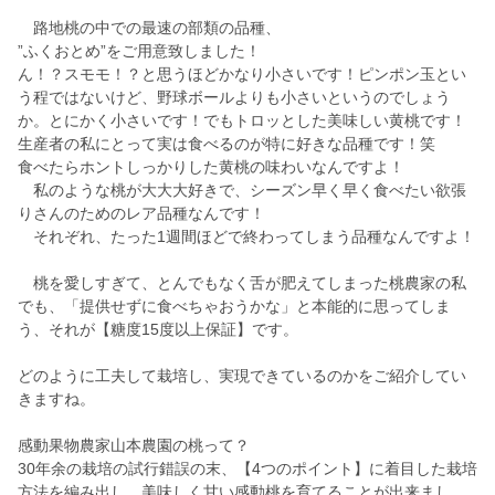
路地桃の中での最速の部類の品種、
”ふくおとめ”をご用意致しました！
ん！？スモモ！？と思うほどかなり小さいです！ピンポン玉とい
う程ではないけど、野球ボールよりも小さいというのでしょう
か。とにかく小さいです！でもトロッとした美味しい黄桃です！
生産者の私にとって実は食べるのが特に好きな品種です！笑
食べたらホントしっかりした黄桃の味わいなんですよ！
私のような桃が大大大好きで、シーズン早く早く食べたい欲張
りさんのためのレア品種なんです！
それぞれ、たった1週間ほどで終わってしまう品種なんですよ！
桃を愛しすぎて、とんでもなく舌が肥えてしまった桃農家の私
でも、「提供せずに食べちゃおうかな」と本能的に思ってしま
う、それが【糖度15度以上保証】です。
どのように工夫して栽培し、実現できているのかをご紹介してい
きますね。
感動果物農家山本農園の桃って？
30年余の栽培の試行錯誤の末、【4つのポイント】に着目した栽培
方法を編み出し、美味しく甘い感動桃を育てることが出来まし