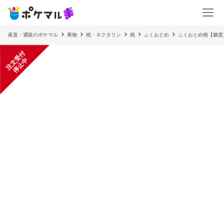
産直・通販のポケマル
果物
桃・ネクタリン
桃
ふくおとめ
ふくおとめ桃【糖度
注
文
受
付
停
止
中