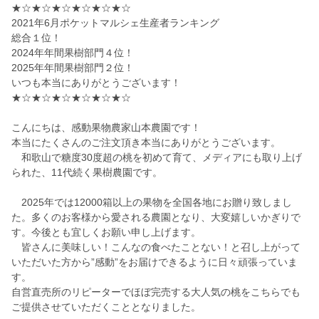
★☆★☆★☆★☆★☆★☆
2021年6月ポケットマルシェ生産者ランキング
総合１位！
2024年年間果樹部門４位！
2025年年間果樹部門２位！
いつも本当にありがとうございます！
★☆★☆★☆★☆★☆★☆
こんにちは、感動果物農家山本農園です！
本当にたくさんのご注文頂き本当にありがとうございます。
和歌山で糖度30度超の桃を初めて育て、メディアにも取り上げ
られた、11代続く果樹農園です。
2025年では12000箱以上の果物を全国各地にお贈り致しまし
た。多くのお客様から愛される農園となり、大変嬉しいかぎりで
す。今後とも宜しくお願い申し上げます。
皆さんに美味しい！こんなの食べたことない！と召し上がって
いただいた方から”感動”をお届けできるように日々頑張っていま
す。
自営直売所のリピーターでほぼ完売する大人気の桃をこちらでも
ご提供させていただくこととなりました。