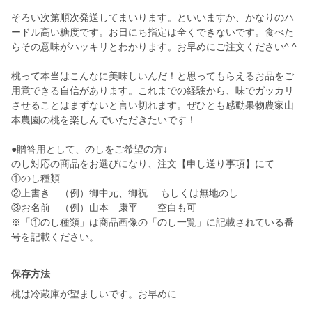
そろい次第順次発送してまいります。といいますか、かなりのハ
ードル高い糖度です。お日にち指定は全くできないです。食べた
らその意味がハッキリとわかります。お早めにご注文ください^ ^
桃って本当はこんなに美味しいんだ！と思ってもらえるお品をご
用意できる自信があります。これまでの経験から、味でガッカリ
させることはまずないと言い切れます。ぜひとも感動果物農家山
本農園の桃を楽しんでいただきたいです！
●贈答用として、のしをご希望の方↓
のし対応の商品をお選びになり、注文【申し送り事項】にて
①のし種類
②上書き （例）御中元、御祝 もしくは無地のし
③お名前 （例）山本 康平 空白も可
※「①のし種類」は商品画像の「のし一覧」に記載されている番
号を記載ください。
保存方法
桃は冷蔵庫が望ましいです。お早めに