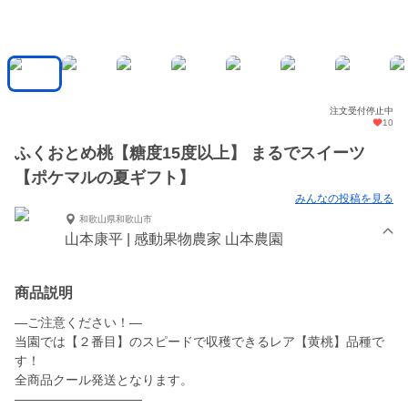
注文受付停止中
10
ふくおとめ桃【糖度15度以上】 まるでスイーツ
【ポケマルの夏ギフト】
みんなの投稿を見る
和歌山県和歌山市
山本康平 | 感動果物農家 山本農園
商品説明
—ご注意ください！—
当園では【２番目】のスピードで収穫できるレア【黄桃】品種で
す！
全商品クール発送となります。
——————————