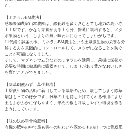
た。
【ミネラルBM農法】
感動果物農家山本農園は、酸化鉄を多く含むとても地力の高い赤
土土壌です。かなり栄養がある土な分、普通に栽培すると、メタ
ボ果物という、しまりの無い味わいになってしまいがちです。
11代続く試案の末、ミネラルBM農法という土壌微生物の栄養を分
解する力を意図的にコントロールして、メタボになることを防ぐ
ことが可能になりました。
そして、マグネシウム分などのミネラルを活用し、果樹に栄養が
必要な時期に徹底的に吸収させて、しまりがあり豊かなおいしさ
を育むことができました。
【除草剤使わず、草生栽培】
土壌微生物の活動に着目している栽培のため、殺してしまう除草
剤はもってのほかです。雑草の土を持ち上げてくれる作用により
土もふかふかに保ちやすく、果樹の根も呼吸しやすい環境を作る
ようにしています。
【味の決め手骨粉肥料】
有機の肥料の中で最も実への味わいを深めるものの一つに骨粉肥