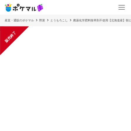
産直・通販のポケマル
野菜
とうもろこし
農薬化学肥料除草剤不使用【北海道産】朝
販売終了