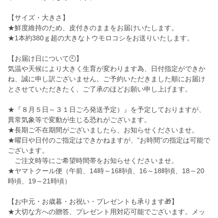
【サイズ・大きさ】
★鮮度維持のため、皮付きのままをお届けいたします。
★1本約380ｇ超の大きなトウモロコシをお送りいたします。
【お届け日について🕙】
気温や天候により大きく生育が変わります為、日付指定ができか
ね、誠に申し訳ございません。ご予約いただきました順にお届け
とさせていただきたく、ご了承のほどお願い申し上げます。
★『８月５日～３１日ごろ発送予定）』を予定しておりますが、
異常気象等で変動が生じる恐れがございます。
★長期ご不在期間がございましたら、お知らせくださいませ。
★曜日や日付のご指定はできかねますが、”お時間”の指定は可能で
ございます。
ご注文時等にご希望時間帯をお知らせくださいませ。
★ヤマトクール便（午前、14時～16時頃、16～18時頃、18～20
時頃、19～21時頃）
【お中元・お歳暮・お祝い・プレゼントも承ります🎁】
★大切な方への贈答、プレゼント用対応可能でございます。メッ