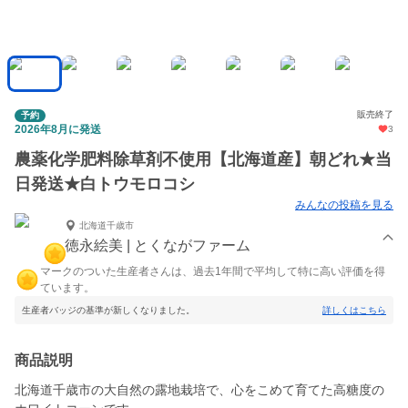
販売終了
予約
2026年8月に発送
3
農薬化学肥料除草剤不使用【北海道産】朝どれ★当
日発送★白トウモロコシ
みんなの投稿を見る
北海道千歳市
徳永絵美 | とくながファーム
マークのついた生産者さんは、過去1年間で平均して特に高い評価を得
ています。
生産者バッジの基準が新しくなりました。
詳しくはこちら
商品説明
北海道千歳市の大自然の露地栽培で、心をこめて育てた高糖度の