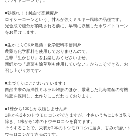
ホワイトコーンです。
■朝採れ！！純白で高糖度🌽
ロイシーコーンという、甘みが強くミルキー風味の品種です。
光合成で糖分が消耗される前に、早朝に収穫したホワイトコーン
をお届けします。
■生かじりOK🌽農薬・化学肥料不使用🌽
農薬も化学肥料も使用しておりませんので、
是非『生かじり』をお楽しみくださいませ。
新鮮かつ「農薬も除草剤も使用していない」からこそできる、お
召し上がり方です♪
■土づくりにこだわっています！
自然由来の海洋性ミネラル堆肥のほか、厳選した北海道産の有機
堆肥を採用し、土作りにこだわっております。
■1株から1本しか収穫しません🌽
1株から2本のトウモロコシができますが、小さいうちに1本は取り
除き、1株から1本のトウモロコシを育てます。
そうすることで、栄養が1本のトウモロコシに届き、甘みが強いト
ウモロコシができるのです。