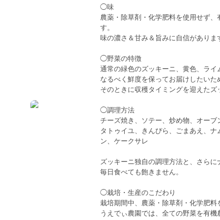
◯味
農薬・除草剤・化学肥料を使用せず、
す。
味の濃さ＆甘み＆旨みに自信がありま
◯野菜の特徴
通常の緑色のズッキーニ、黄色、ライ
なるべく鮮度を保ってお届けしたいた
そのときに収穫タイミングを迎えたズ
◯調理方法
チーズ焼き、ソテー、炒め物、オーブ
タトゥイユ、きんぴら、ごまあえ、ナ
ン、ケークサレ
ズッキーニ独自の調理方法と、さらに
毎日食べても飽きません。
◯栽培・生産のこだわり
栽培期間中、農薬・除草剤・化学肥料
うえでぃ農園では、全ての野菜を有機