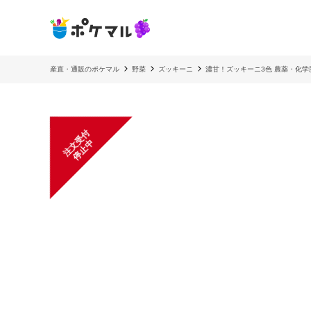
産直・通販のポケマル
野菜
ズッキーニ
濃甘！ズッキーニ3色 農薬・化学
注
文
受
付
停
止
中