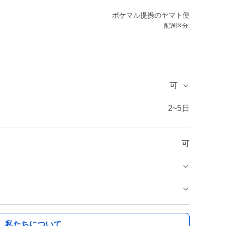
ポケマル提携のヤマト便
配送区分:
可
2~5日
可
私たちについて