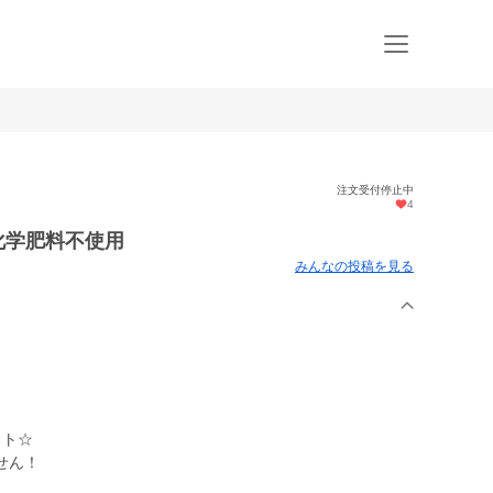
注文受付停止中
4
化学肥料不使用
みんなの投稿を見る
ット☆
せん！