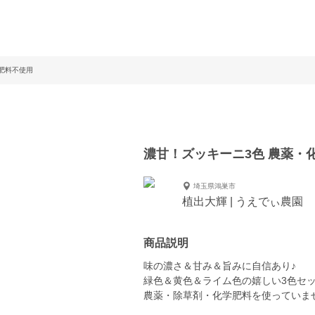
肥料不使用
濃甘！ズッキーニ3色 農薬・
埼玉県鴻巣市
植出大輝 | うえでぃ農園
商品説明
味の濃さ＆甘み＆旨みに自信あり♪
緑色＆黄色＆ライム色の嬉しい3色セ
農薬・除草剤・化学肥料を使っていま