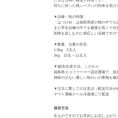
にもなる高い糖度が特徴です。
待ちに待った桃シーズンの到来を告げ
▼品種・味の特徴
「はつひめ」は福島県産の桃の中でも
また早生品種の中でも糖度が高く十分
初桃を楽しむのに相応しい品種ですの
▼数量、分量の目安
1.8kg 6玉入
3kg 10玉～11玉入
▼栽培/生産方法、こだわり
福島県エコファーマー認定農園で、低
雑味の少ない優しい味わいの果物を栽
▼注文に際しての注意点（配送方法や
ヤマト運輸クール冷蔵便にて配送
保存方法
生ものですのでお早めにお召し上がり