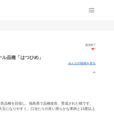
販売終了
7
ナル品種「はつひめ」
みんなの投稿を見る
優良品種を目指し、福島県で品種改良、育成された桃です。
大玉になりやすく、口当たりの良い滑らかな果肉と13度以上