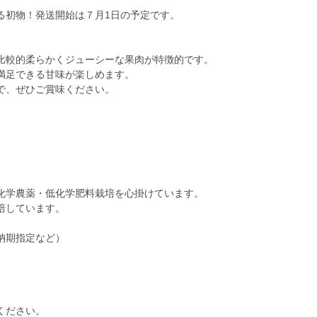
る初物！発送開始は７月1日の予定です。
比較的柔らかくジューシーな果肉が特徴的です。
満足できる甘味が楽しめます。
で、ぜひご賞味ください。
化学農薬・低化学肥料栽培を心掛けています。
培しています。
納期指定など）
ください。