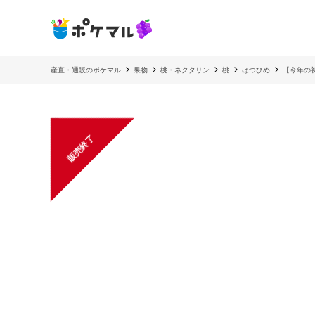
産直・通販のポケマル
果物
桃・ネクタリン
桃
はつひめ
【今年の
販売終了