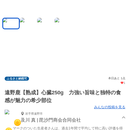
本日あと 1点
ふるさと納税可
1
遠野鹿【熟成】心臓250g 力強い旨味と独特の食
感が魅力の希少部位
みんなの投稿を見る
岩手県遠野市
及川 真 | 毘沙門商会合同会社
マークのついた生産者さんは、過去1年間で平均して特に高い評価を得