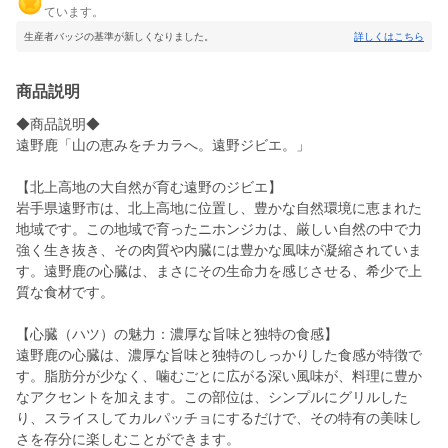
ています。
生産者バッジの基準が新しくなりました。
詳しくはこちら
商品説明
◆商品説明◆
遠野鹿「山の恵みをチカラへ。遠野ジビエ。」
【北上高地の大自然が育む遠野のジビエ】
岩手県遠野市は、北上高地に位置し、豊かな自然環境に恵まれた
地域です。この地域で育ったニホンジカは、厳しい自然の中で力
強く生き抜き、その肉質や内臓には豊かな風味が凝縮されていま
す。遠野鹿の心臓は、まさにその生命力を感じさせる、希少で上
質な食材です。
【心臓（ハツ）の魅力：濃厚な旨味と独特の食感】
遠野鹿の心臓は、濃厚な旨味と独特のしっかりした食感が特徴で
す。脂肪分が少なく、噛むごとに広がる深い風味が、料理に豊か
なアクセントを加えます。この部位は、シンプルにグリルした
り、スライスしてカルパッチョにするだけで、その特有の美味し
さを存分に楽しむことができます。