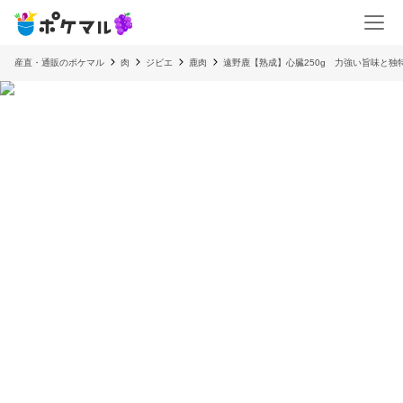
産直・通販のポケマル
肉
ジビエ
鹿肉
遠野鹿【熟成】心臓250g 力強い旨味と独