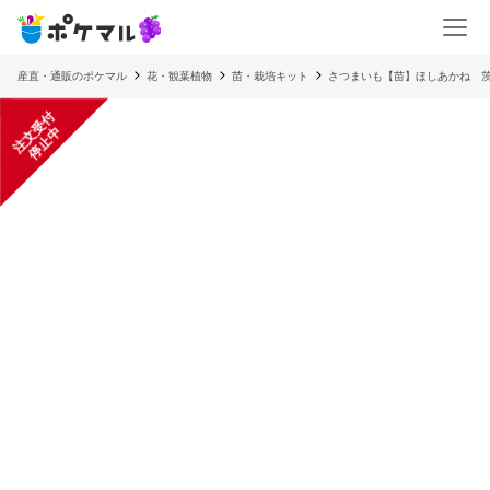
産直・通販のポケマル
花・観葉植物
苗・栽培キット
さつまいも【苗】ほしあかね 
注
文
受
付
停
止
中