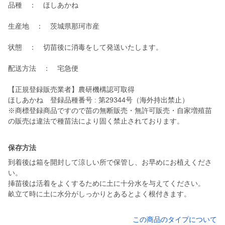
品種 ： ほしあかね
生産地 ： 茨城県那珂市産
状態 ： 切苗後に消毒をして発送いたします。
配送方法 ： 宅急便
【正規登録販売業者】農研機構認可取得
ほしあかね 登録品種番号 : 第29344号（海外持出禁止）
※商標登録商品ですので苗の無断販売・無許可販売・自家増殖苗
の販売は違法で種苗法により固く禁止されております。
保存方法
到着後は箱を開封して涼しい所で保管し、お早めにお植えくださ
い。
挿苗後は活着をよくするために土に十分水を与えてください。
この商品のタイプについて