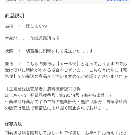
商品説明
品種 ： ほしあかね
生産地 ： 茨城県那珂市産
状態 ： 切苗後に消毒をして発送いたします。
発送 ： こちらの発送は【メール便】となっておりますのでお
受け取りに時間がかかる場合がございます！こちらとは別に【宅
急便】での発送の商品がございますのでご確認くださいませ(^^)/
【正規登録販売業者】農研機構認可取得
ほしあかね 登録品種番号 : 第29344号（海外持出禁止）
※商標登録商品ですので苗の無断販売・無許可販売・自家増殖苗
の販売は違法で種苗法により固く禁止されております。
保存方法
到着後は箱を開封して涼しい所で保管し、お早めにお植えくださ