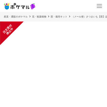
産直・通販のポケマル
花・観葉植物
苗・栽培キット
（メール便）さつまいも【苗】
注
文
受
付
停
止
中