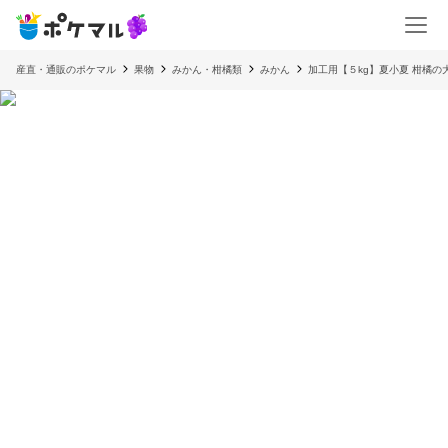
産直・通販のポケマル
果物
みかん・柑橘類
みかん
加工用【５kg】夏小夏 柑橘