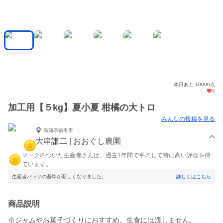
本日あと 10000点
4
加工用【５kg】夏小夏 柑橘の大トロ
みんなの投稿を見る
高知県宿毛市
大串謙二 | おおぐし農園
マークのついた生産者さんは、過去1年間で平均して特に高い評価を得
ています。
生産者バッジの基準が新しくなりました。
詳しくはこちら
商品説明
※ジャムやお菓子づくりにおすすめ。生食には適しません。