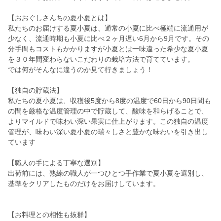
【おおぐしさんちの夏小夏とは】
私たちのお届けする夏小夏は、通常の小夏に比べ極端に流通用が
少なく、流通時期も小夏に比べ２ヶ月遅い6月から9月です。その
分手間もコストもかかりますが小夏とは一味違った希少な夏小夏
を３０年間変わらないこだわりの栽培方法で育てています。
では何がそんなに違うのか見て行きましょう！
【独自の貯蔵法】
私たちの夏小夏は、収穫後5度から8度の温度で60日から90日間も
の間を厳格な温度管理の中で貯蔵して、酸味を和らげることで、
よりマイルドで味わい深い果実に仕上がります。この独自の温度
管理が、味わい深い夏小夏の瑞々しさと豊かな味わいを引き出し
ています
【職人の手による丁寧な選別】
出荷前には、熟練の職人が一つひとつ手作業で夏小夏を選別し、
基準をクリアしたものだけをお届けしています。
【お料理との相性も抜群】