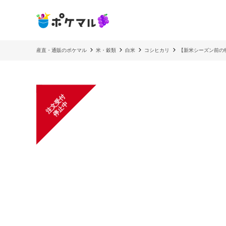
産直・通販のポケマル
米・穀類
白米
コシヒカリ
【新米シーズン前の
注
文
受
付
停
止
中