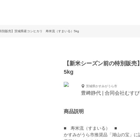
特別販売】茨城県産コシヒカリ 寿米流（すまいる）5kg
【新米シーズン前の特別販売
5kg
茨城県かすみがうら市
豊﨑静代 | 合同会社むすび
商品説明
■ 寿米流（すまいる） ■
かすみがうら市推奨品「湖山の宝」に