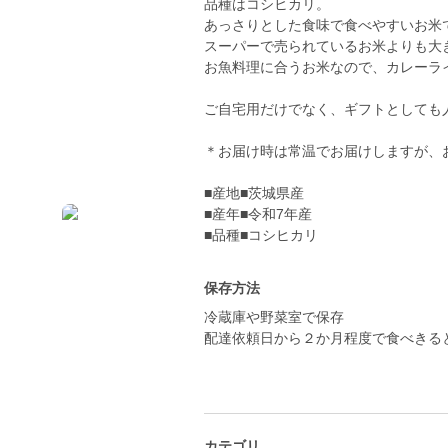
品種はコシヒカリ。
あっさりとした食味で食べやすいお米
スーパーで売られているお米よりも大
お魚料理に合うお米なので、カレーラ
ご自宅用だけでなく、ギフトとしても
＊お届け時は常温でお届けしますが、
■産地■茨城県産
■産年■令和7年産
■品種■コシヒカリ
保存方法
冷蔵庫や野菜室で保存
配達依頼日から２か月程度で食べきる
カテゴリ