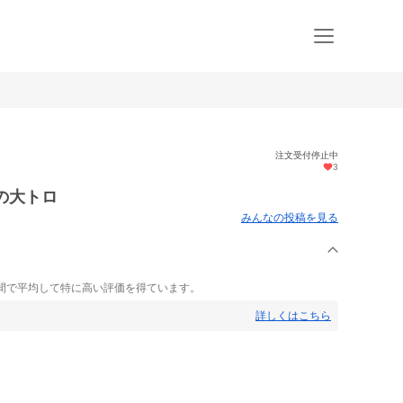
注文受付停止中
3
橘の大トロ
みんなの投稿を見る
間で平均して特に高い評価を得ています。
詳しくはこちら