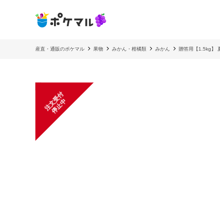
産直・通販のポケマル
果物
みかん・柑橘類
みかん
贈答用【1.5kg】
注
文
受
付
停
止
中