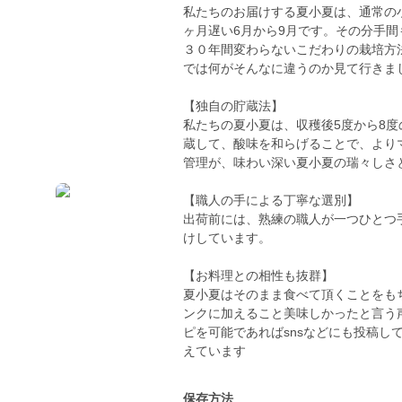
私たちのお届けする夏小夏は、通常の
ヶ月遅い6月から9月です。その分手
３０年間変わらないこだわりの栽培方
では何がそんなに違うのか見て行きま
【独自の貯蔵法】
私たちの夏小夏は、収穫後5度から8度
蔵して、酸味を和らげることで、より
管理が、味わい深い夏小夏の瑞々しさ
【職人の手による丁寧な選別】
出荷前には、熟練の職人が一つひとつ
けしています。
【お料理との相性も抜群】
夏小夏はそのまま食べて頂くことをも
ンクに加えること美味しかったと言う
ピを可能であればsnsなどにも投稿し
えています
保存方法