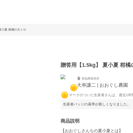
 夏小夏 柑橘の大トロ
贈答用【1.5kg】 夏小夏 柑
高知県宿毛市
大串謙二 | おおぐし農園
マークのついた生産者さんは、過去1年
生産者バッジの基準が新しくなりました。
商品説明
【おおぐしさんちの夏小夏とは】