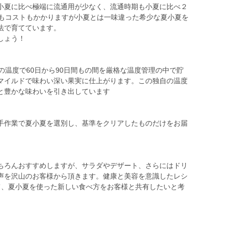
小夏に比べ極端に流通用が少なく、流通時期も小夏に比べ２
間もコストもかかりますが小夏とは一味違った希少な夏小夏を
法で育てています。
しょう！
の温度で60日から90日間もの間を厳格な温度管理の中で貯
マイルドで味わい深い果実に仕上がります。この独自の温度
と豊かな味わいを引き出しています
手作業で夏小夏を選別し、基準をクリアしたものだけをお届
ちろんおすすめしますが、サラダやデザート、さらにはドリ
声を沢山のお客様から頂きます。健康と美容を意識したレシ
て、夏小夏を使った新しい食べ方をお客様と共有したいと考