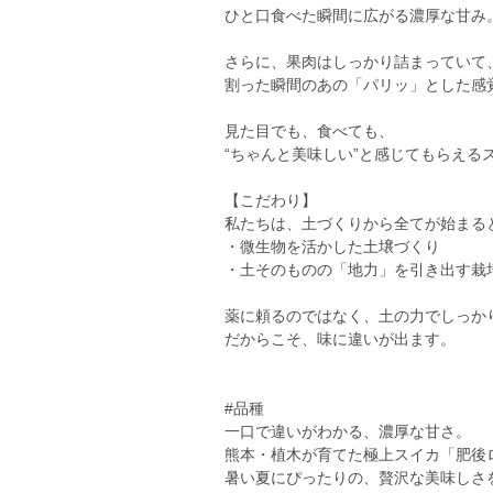
ひと口食べた瞬間に広がる濃厚な甘み
さらに、果肉はしっかり詰まっていて
割った瞬間のあの「パリッ」とした感
見た目でも、食べても、
“ちゃんと美味しい”と感じてもらえる
【こだわり】
私たちは、土づくりから全てが始まる
・微生物を活かした土壌づくり
・土そのものの「地力」を引き出す栽
薬に頼るのではなく、土の力でしっか
だからこそ、味に違いが出ます。
#品種
一口で違いがわかる、濃厚な甘さ。
熊本・植木が育てた極上スイカ「肥後
暑い夏にぴったりの、贅沢な美味しさ