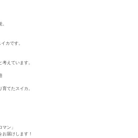
。
、
覚。
スイカです。
と考えています。
培
り育てたスイカ。
ロマン」
をお届けします！