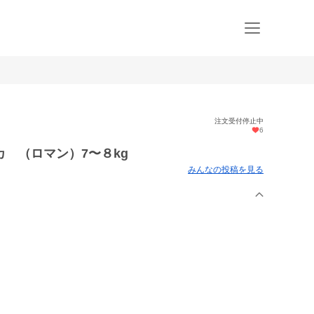
注文受付停止中
6
 （ロマン）7〜８kg
みんなの投稿を見る