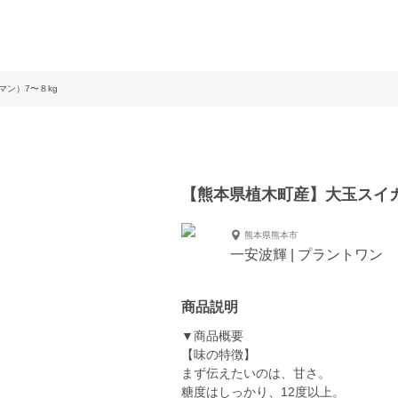
ン）7〜８kg
【熊本県植木町産】大玉スイカ
熊本県熊本市
一安波輝 | プラントワン
商品説明
▼商品概要
【味の特徴】
まず伝えたいのは、甘さ。
糖度はしっかり、12度以上。