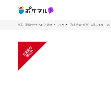
産直・通販のポケマル
果物
スイカ
【熊本県植木町産】大玉スイカ （ロマ
注
文
受
付
停
止
中