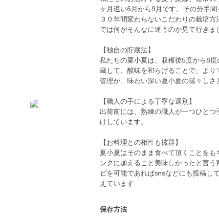
ヶ月遅い6月から9月です。その分手
３０年間変わらないこだわりの栽培方
では何がそんなに違うのか見て行きま
【独自の貯蔵法】
私たちの夏小夏は、収穫後5度から8度
蔵して、酸味を和らげることで、より
管理が、味わい深い夏小夏の瑞々しさ
【職人の手による丁寧な選別】
出荷前には、熟練の職人が一つひとつ
けしています。
【お料理との相性も抜群】
夏小夏はそのまま食べて頂くことをも
ンクに加えること美味しかったと言う
ピを可能であればsnsなどにも投稿し
えています
保存方法