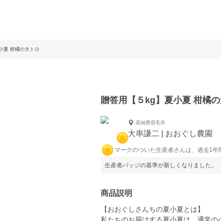
小夏 柑橘の大トロ
贈答用【５kg】夏小夏 柑橘
高知県宿毛市
大串謙二 | おおぐし農園
マークのついた生産者さんは、過去1年
生産者バッジの基準が新しくなりました。
商品説明
【おおぐしさんちの夏小夏とは】
私たちのお届けする夏小夏は、通常の