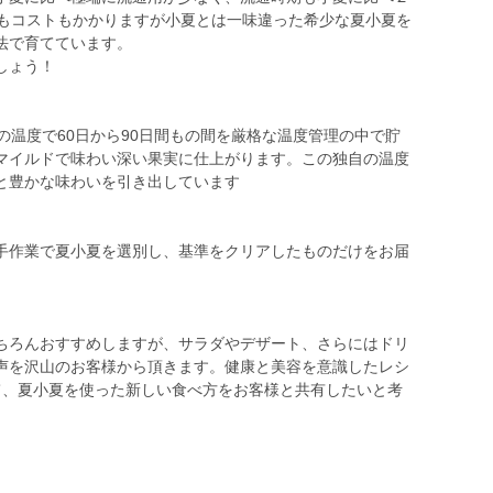
間もコストもかかりますが小夏とは一味違った希少な夏小夏を
法で育てています。
しょう！
の温度で60日から90日間もの間を厳格な温度管理の中で貯
マイルドで味わい深い果実に仕上がります。この独自の温度
と豊かな味わいを引き出しています
手作業で夏小夏を選別し、基準をクリアしたものだけをお届
ちろんおすすめしますが、サラダやデザート、さらにはドリ
声を沢山のお客様から頂きます。健康と美容を意識したレシ
て、夏小夏を使った新しい食べ方をお客様と共有したいと考