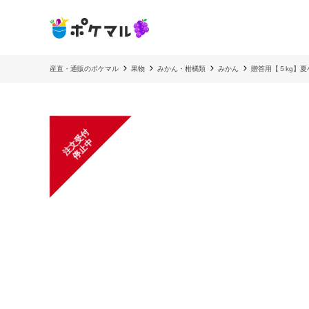
産直・通販のポケマル
果物
みかん・柑橘類
みかん
贈答用【５kg】夏
注
文
受
付
停
止
中