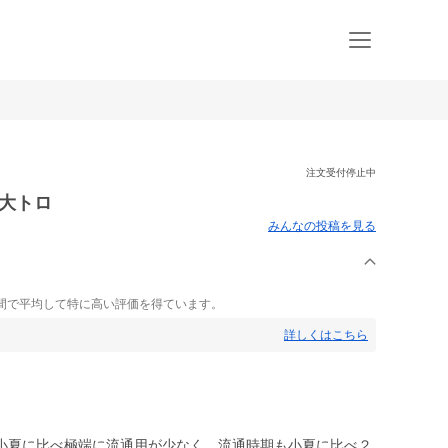
注文受付停止中
の大トロ
みんなの投稿を見る
間で平均して特に高い評価を得ています。
詳しくはこちら
小夏に比べ極端に流通用が少なく、流通時期も小夏に比べ２