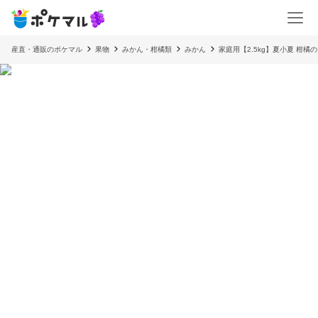
産直・通販のポケマル
果物
みかん・柑橘類
みかん
家庭用【2.5kg】夏小夏 柑橘