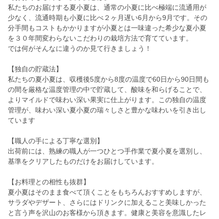
私たちのお届けする夏小夏は、通常の小夏に比べ極端に流通用が
少なく、流通時期も小夏に比べ２ヶ月遅い6月から9月です。その
分手間もコストもかかりますが小夏とは一味違った希少な夏小夏
を３０年間変わらないこだわりの栽培方法で育てています。
では何がそんなに違うのか見て行きましょう！
【独自の貯蔵法】
私たちの夏小夏は、収穫後5度から8度の温度で60日から90日間も
の間を厳格な温度管理の中で貯蔵して、酸味を和らげることで、
よりマイルドで味わい深い果実に仕上がります。この独自の温度
管理が、味わい深い夏小夏の瑞々しさと豊かな味わいを引き出し
ています
【職人の手による丁寧な選別】
出荷前には、熟練の職人が一つひとつ手作業で夏小夏を選別し、
基準をクリアしたものだけをお届けしています。
【お料理との相性も抜群】
夏小夏はそのまま食べて頂くことをもちろんおすすめしますが、
サラダやデザート、さらにはドリンクに加えること美味しかった
と言う声を沢山のお客様から頂きます。健康と美容を意識したレ