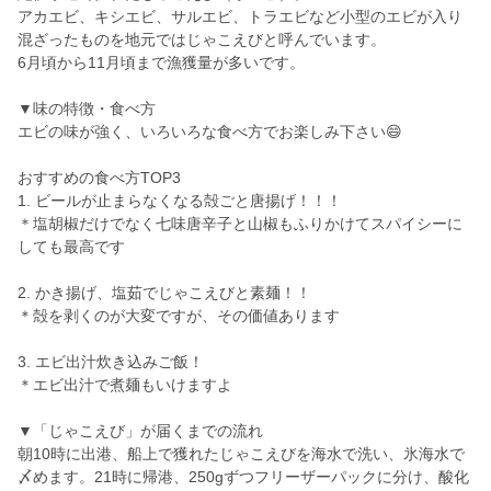
アカエビ、キシエビ、サルエビ、トラエビなど小型のエビが入り
混ざったものを地元ではじゃこえびと呼んでいます。
6月頃から11月頃まで漁獲量が多いです。
▼味の特徴・食べ方
エビの味が強く、いろいろな食べ方でお楽しみ下さい😄
おすすめの食べ方TOP3
1. ビールが止まらなくなる殻ごと唐揚げ！！！
＊塩胡椒だけでなく七味唐辛子と山椒もふりかけてスパイシーに
しても最高です
2. かき揚げ、塩茹でじゃこえびと素麺！！
＊殻を剥くのが大変ですが、その価値あります
3. エビ出汁炊き込みご飯！
＊エビ出汁で煮麺もいけますよ
▼「じゃこえび」が届くまでの流れ
朝10時に出港、船上で獲れたじゃこえびを海水で洗い、氷海水で
〆めます。21時に帰港、250gずつフリーザーパックに分け、酸化