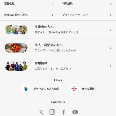
運営会社
利用規約
特商法に基づく表記
プライバシーポリシー
生産者の方へ
農家さん・漁師さんを募集しています!
法人・自治体の方へ
アライアンスのご相談はこちらから
採用情報
生産者と食べる人をつなぎたい
Links
ポケマルふるさと納税
食べる通信
Follow us