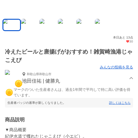
本日あと 13点
30
冷えたビールと唐揚げがおすすめ！雑賀崎漁港じゃ
こえび
みんなの投稿を見る
和歌山県和歌山市
池田佳祐 | 健勝丸
マークのついた生産者さんは、過去1年間で平均して特に高い評価を得
ています。
生産者バッジの基準が新しくなりました。
詳しくはこちら
商品説明
▼商品概要
紀伊水道で獲れたじゃこえび（小エビ）。