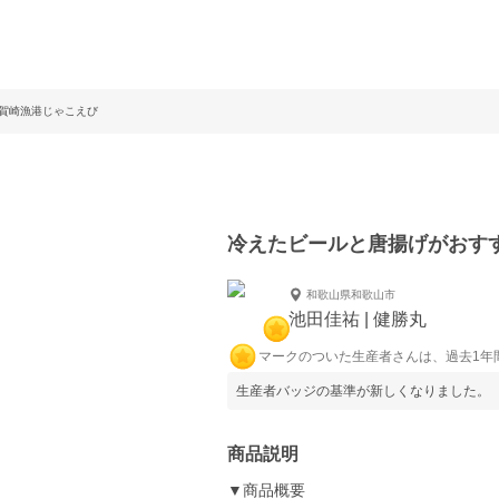
賀崎漁港じゃこえび
冷えたビールと唐揚げがおす
和歌山県和歌山市
池田佳祐 | 健勝丸
マークのついた生産者さんは、過去1年
生産者バッジの基準が新しくなりました。
商品説明
▼商品概要