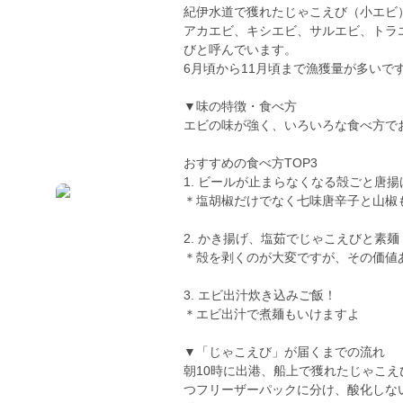
紀伊水道で獲れたじゃこえび（小エビ
アカエビ、キシエビ、サルエビ、トラ
びと呼んでいます。
6月頃から11月頃まで漁獲量が多いで
▼味の特徴・食べ方
エビの味が強く、いろいろな食べ方でお
おすすめの食べ方TOP3
1. ビールが止まらなくなる殻ごと唐
＊塩胡椒だけでなく七味唐辛子と山椒
2. かき揚げ、塩茹でじゃこえびと素麺
＊殻を剥くのが大変ですが、その価値
3. エビ出汁炊き込みご飯！
＊エビ出汁で煮麺もいけますよ
▼「じゃこえび」が届くまでの流れ
朝10時に出港、船上で獲れたじゃこえ
つフリーザーパックに分け、酸化しな