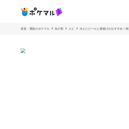
産直・通販のポケマル
魚介類
エビ
冷えたビールと唐揚げがおすすめ！雑