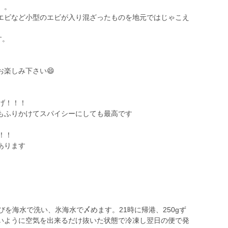
）。
エビなど小型のエビが入り混ざったものを地元ではじゃこえ
す。
楽しみ下さい😄
揚げ！！！
もふりかけてスパイシーにしても最高です
！！
あります
びを海水で洗い、氷海水で〆めます。21時に帰港、250gず
いように空気を出来るだけ抜いた状態で冷凍し翌日の便で発