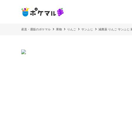
産直・通販のポケマル
果物
りんご
サンふじ
減農薬 りんご サンふじ 家庭