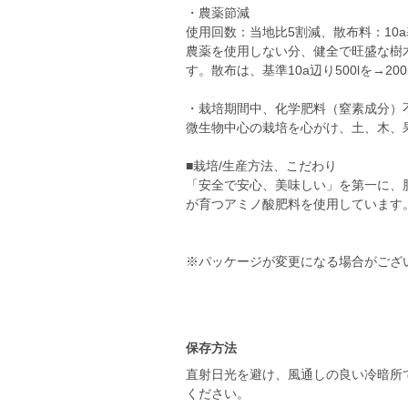
・農薬節減
使用回数：当地比5割減、散布料：10a
農薬を使用しない分、健全で旺盛な樹
す。散布は、基準10a辺り500lを→2
・栽培期間中、化学肥料（窒素成分）
微生物中心の栽培を心がけ、土、木、
■栽培/生産方法、こだわり
「安全で安心、美味しい」を第一に、
が育つアミノ酸肥料を使用しています
※パッケージが変更になる場合がござ
保存方法
直射日光を避け、風通しの良い冷暗所
ください。