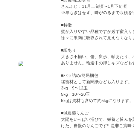
■品種/発送期間
さんふじ：11月上旬頃〜1月下旬頃
※早もぎはせず、味がのるまで収穫を
■特徴
蜜が入りやすい品種ですが必ず蜜入り
徐々に果肉に吸収されて見えなくなり
■訳あり
大きさ不揃い。傷、変形、軸あたり、
ありません。輸送中の押しキズなども
■バラ詰め/簡易梱包
緩衝材として新聞紙なども入ります。
3kg：9〜12玉
5kg：10〜20玉
5kgは資材も含めて約5kgになります。
■減農薬りんご
太陽をいっぱい浴びて、栄養と旨みを
けた、自慢のりんごです!! 是非ご賞味く