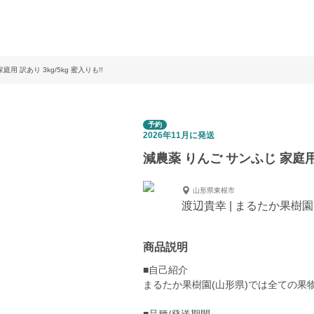
用 訳あり 3kg/5kg 蜜入りも!!
予約
2026年11月に発送
減農薬 りんご サンふじ 家庭用 訳
山形県東根市
渡辺貴幸 | まるたか果樹園
商品説明
■自己紹介
まるたか果樹園(山形県)では全ての果