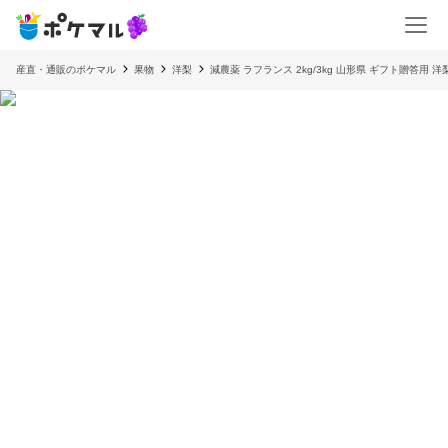
産直・通販のポケマル
果物
洋梨
減農薬 ラフランス 2kg/3kg 山形県 ギフト贈答用 洋