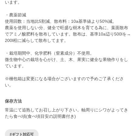
います。
・農薬節減
使用回数：当地比5割減、散布料：10a基準値より50%減。
農薬を使用しない分、健全で旺盛な樹木を育てる為に、葉面散布
でアミノ酸肥料を散布しています。散布は、基準10a辺り500lを→
200l程に減らして散布してます。
・栽培期間中、化学肥料（窒素成分）不使用。
微生物中心の栽培を心がけ、土、木、果実に健全な果物作りをし
ています。
※梱包箱は変更になる場合がございますので予めご了承くださ
保存方法
常温にて追熟してお召し上がり下さい。軸周りにシワがよってき
たら食べ頃(食べ頃目安の説明書付き)
#ギフト対応可