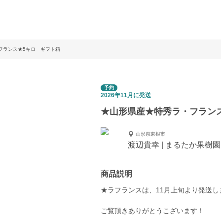
フランス★5キロ ギフト箱
予約
2026年11月に発送
★山形県産★特秀ラ・フラン
山形県東根市
渡辺貴幸 | まるたか果樹園
商品説明
★ラフランスは、11月上旬より発送し
ご覧頂きありがとうこざいます！