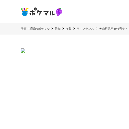
産直・通販のポケマル
果物
洋梨
ラ・フランス
★山形県産★特秀ラ・