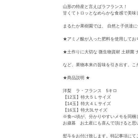
山形の特産と言えばラフランス！
甘くてトロッとなめらかな食感で美味
まるたか果樹園では、 自然と子供達
★アミノ酸が入った肥料を使用してお
★土作りに大切な 微生物資材 土耕菌 
など、果物本来の旨味を引き出す。こ
★商品説明 ★
洋梨 ラ・フランス 5キロ
【12玉】特大５Ｌサイズ
【14玉】特大４Ｌサイズ
【16玉】特大3Lサイズ
※食べ頃が、分かりやすいメモを同梱しま
お歳暮 お土産にも喜んで頂けると思
熨斗をお付け致します。特記事項にて