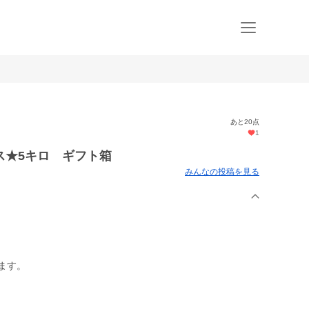
あと20点
1
ス★5キロ ギフト箱
みんなの投稿を見る
ます。