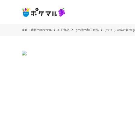
産直・通販のポケマル
加工食品
その他の加工食品
じてんしゃ飯の素 炊き