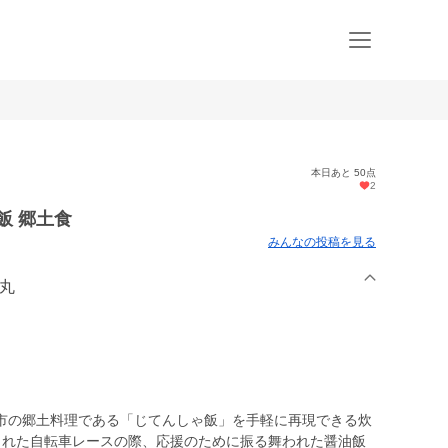
本日あと 50点
2
飯 郷土食
みんなの投稿を見る
洋丸
市の郷土料理である「じてんしゃ飯」を手軽に再現できる炊
された自転車レースの際、応援のために振る舞われた醤油飯