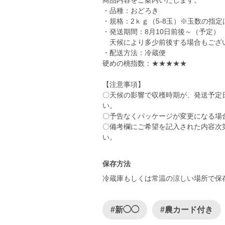
商品内容をご案内いたします。
・品種：おどろき
・規格：2ｋｇ（5-8玉）※玉数の指
・発送期間：8月10日前後～（予定）
天候により多少前後する場合もござ
・配送方法：冷蔵便
硬めの桃指数：★★★★★
【注意事項】
〇天候の影響で収穫時期が、発送予定
い。
〇予告なくパッケージが変更になる場
〇備考欄にご希望を記入された内容次
い。
保存方法
冷蔵庫もしくは常温の涼しい場所で保
#新◯◯
#農カード付き