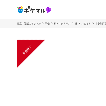
産直・通販のポケマル
果物
桃・ネクタリン
桃
おどろき
【予約商
販売終了