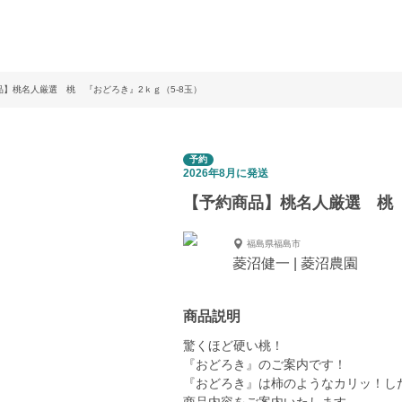
品】桃名人厳選 桃 『おどろき』2ｋｇ（5-8玉）
予約
2026年8月に発送
【予約商品】桃名人厳選 桃 
福島県福島市
菱沼健一 | 菱沼農園
商品説明
驚くほど硬い桃！
『おどろき』のご案内です！
『おどろき』は柿のようなカリッ！し