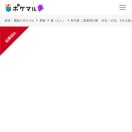
産直・通販のポケマル
果物
梨（なし）
秋月梨 ご家庭用の梨 18玉～10玉 5キロ箱
在庫切れ