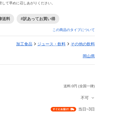
管して早めに召しあがりください。
律送料
#訳あってお買い得
この商品のタイプについて
加工食品
ジュース・飲料
その他の飲料
岡山県
送料:0円 (全国一律)
不可
当日~3日