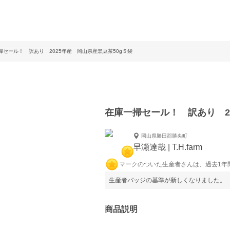
掃セール！ 訳あり 2025年産 岡山県産黒豆茶50g５袋
在庫一掃セール！ 訳あり 2
岡山県勝田郡勝央町
早瀬達哉 | T.H.farm
マークのついた生産者さんは、過去1年
生産者バッジの基準が新しくなりました。
商品説明