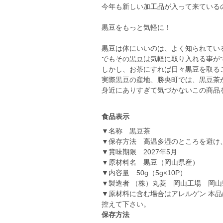
今年も新しい加工品が入って来ている
黒豆をもっと気軽に！
黒豆は体にいいのは、よく知られてい
でもその黒豆は気軽に取り入れる事が
しかし、お茶にすれば日々黒豆を取る
実際黒豆の産地、勝央町では、黒豆茶
身近にありすぎて気づかないこの商品
食品表示
▼名称 黒豆茶
▼保存方法 高温多湿のところを避け
▼賞味期限 2027年5月
▼原材料名 黒豆（岡山県産）
▼内容量 50g（5g×10P）
▼製造者 （株）丸菱 岡山工場 岡山
▼原材料に含む場合はアレルゲン 本
控えて下さい。
保存方法