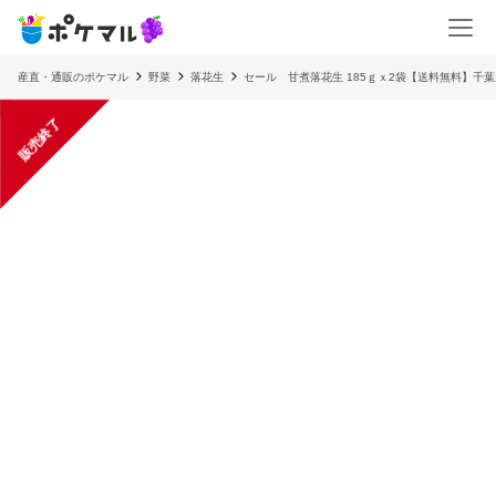
産直・通販のポケマル
野菜
落花生
セール 甘煮落花生 185ｇｘ2袋【送料無料】
販売終了