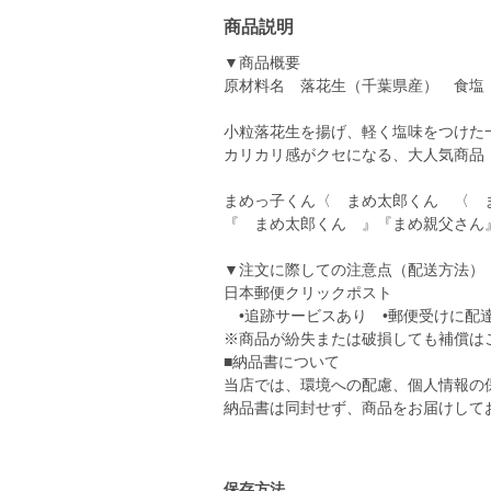
商品説明
▼商品概要
原材料名 落花生（千葉県産） 食塩
小粒落花生を揚げ、軽く塩味をつけた
カリカリ感がクセになる、大人気商品
まめっ子くん〈 まめ太郎くん 〈 
『 まめ太郎くん 』『まめ親父さん
▼注文に際しての注意点（配送方法）
日本郵便クリックポスト
•追跡サービスあり •郵便受けに配
※商品が紛失または破損しても補償は
■納品書について
当店では、環境への配慮、個人情報の
納品書は同封せず、商品をお届けして
保存方法