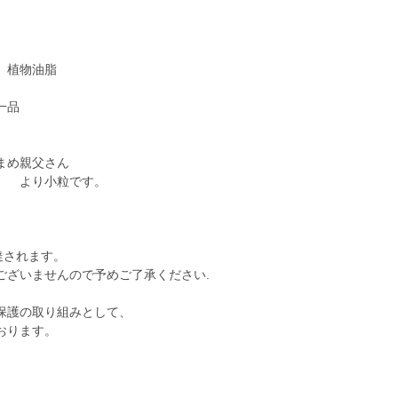
 植物油脂
一品
まめ親父さん
』 より小粒です。
達されます。
ございませんので予めご了承ください.
保護の取り組みとして、
おります。