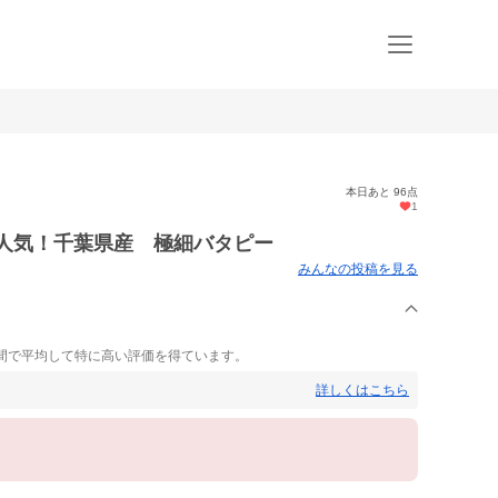
本日あと 96点
1
大人気！千葉県産 極細バタピー
みんなの投稿を見る
ま
間で平均して特に高い評価を得ています。
詳しくはこちら