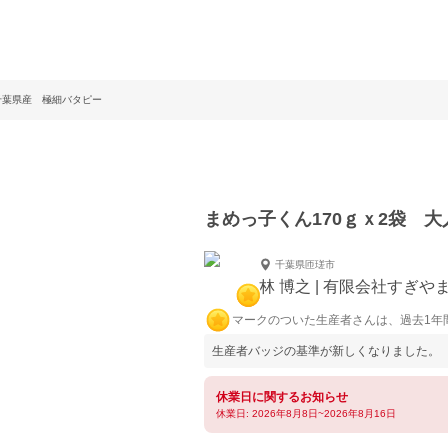
千葉県産 極細バタピー
まめっ子くん170ｇｘ2袋 
千葉県匝瑳市
林 博之 | 有限会社すぎや
マークのついた生産者さんは、過去1年
生産者バッジの基準が新しくなりました。
休業日に関するお知らせ
休業日: 2026年8月8日~2026年8月16日