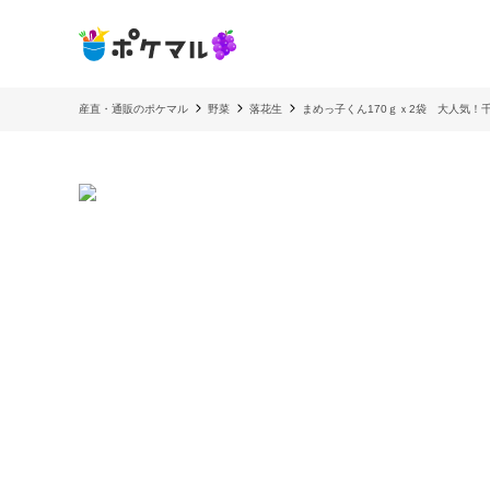
産直・通販のポケマル
野菜
落花生
まめっ子くん170ｇｘ2袋 大人気！