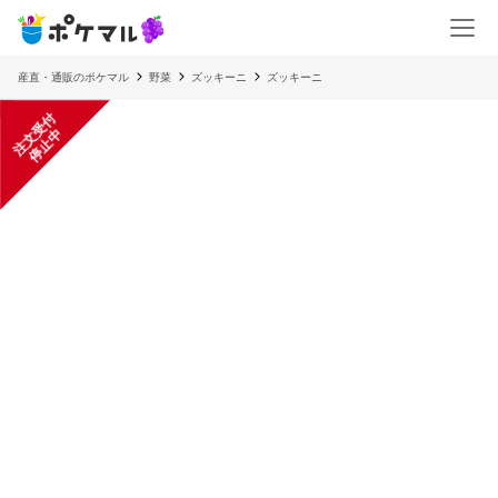
産直・通販のポケマル
野菜
ズッキーニ
ズッキーニ
注
文
受
付
停
止
中