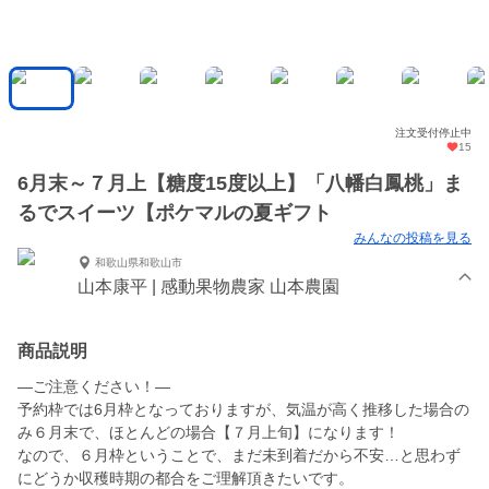
注文受付停止中
15
6月末～７月上【糖度15度以上】「八幡白鳳桃」ま
るでスイーツ【ポケマルの夏ギフト
みんなの投稿を見る
和歌山県和歌山市
山本康平 | 感動果物農家 山本農園
商品説明
—ご注意ください！—
予約枠では6月枠となっておりますが、気温が高く推移した場合の
み６月末で、ほとんどの場合【７月上旬】になります！
なので、６月枠ということで、まだ未到着だから不安…と思わず
にどうか収穫時期の都合をご理解頂きたいです。