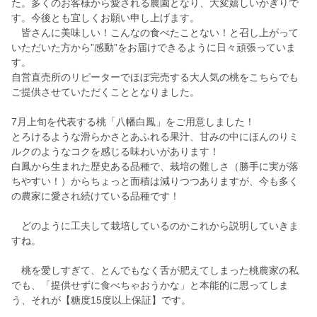
た。多くのお客様から愛される農園となり、大変嬉しいかぎりで
す。今後とも宜しくお願い申し上げます。
皆さんに美味しい！こんなの食べたことない！と召し上がって
いただいた方から”感動”をお届けできるように日々頑張っていま
す。
自営直売所のリピーターでほぼ完売する大人気の桃をこちらでも
ご提供させていただくこととなりました。
7月上旬を代表する桃「八幡白鳳」をご用意しました！
とろけるような滑らかさとあふれる果汁、甘みの中にほんのりミ
ルクのようなコクを感じる味わいがあります！
白鳳から生まれた歴史ある品種で、栽培の難しさ（勝手に実が落
ちやすい！）からちょっと面積は減りつつありますが、今も多く
の農家に愛され続けている品種です！
どのように工夫して栽培しているのかこれから説明していきま
すね。
桃を愛しすぎて、とんでもなく舌が肥えてしまった桃農家の私
でも、「提供せずに食べちゃおうかな」と本能的に思ってしま
う、それが【糖度15度以上保証】です。