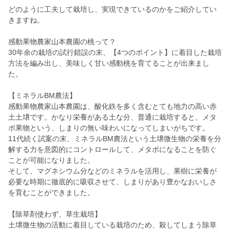
どのように工夫して栽培し、実現できているのかをご紹介してい
きますね。
感動果物農家山本農園の桃って？
30年余の栽培の試行錯誤の末、【4つのポイント】に着目した栽培
方法を編み出し、美味しく甘い感動桃を育てることが出来まし
た。
【ミネラルBM農法】
感動果物農家山本農園は、酸化鉄を多く含むとても地力の高い赤
土土壌です。かなり栄養がある土な分、普通に栽培すると、メタ
ボ果物という、しまりの無い味わいになってしまいがちです。
11代続く試案の末、ミネラルBM農法という土壌微生物の栄養を分
解する力を意図的にコントロールして、メタボになることを防ぐ
ことが可能になりました。
そして、マグネシウム分などのミネラルを活用し、果樹に栄養が
必要な時期に徹底的に吸収させて、しまりがあり豊かなおいしさ
を育むことができました。
【除草剤使わず、草生栽培】
土壌微生物の活動に着目している栽培のため、殺してしまう除草