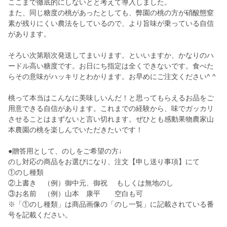
ここまで徹底的にしないとと考えて導入しました。
また、同じ糖度の桃があったとしても、弊園の桃の方が硝酸態窒
素が残りにくい農法をしているので、より旨味が乗っている自信
があります。
そろい次第順次発送してまいります。といいますか、かなりのハ
ードル高い糖度です。お日にち指定は全くできないです。食べた
らその意味がハッキリとわかります。お早めにご注文ください^ ^
桃って本当はこんなに美味しいんだ！と思ってもらえるお品をご
用意できる自信があります。これまでの経験から、味でガッカリ
させることはまずないと言い切れます。ぜひとも感動果物農家山
本農園の桃を楽しんでいただきたいです！
●贈答用として、のしをご希望の方↓
のし対応の商品をお選びになり、注文【申し送り事項】にて
①のし種類
②上書き （例）御中元、御祝 もしくは無地のし
③お名前 （例）山本 康平 空白も可
※「①のし種類」は商品画像の「のし一覧」に記載されている番
号を記載ください。