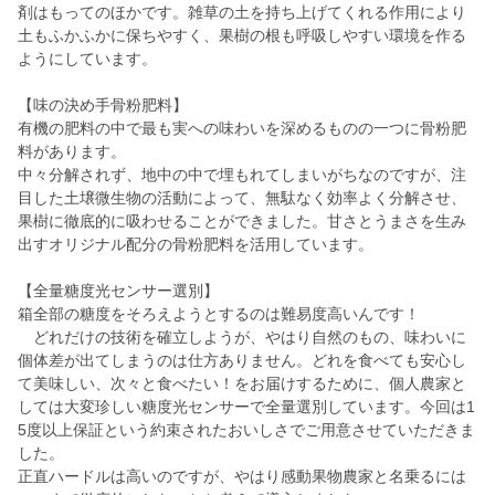
剤はもってのほかです。雑草の土を持ち上げてくれる作用により
土もふかふかに保ちやすく、果樹の根も呼吸しやすい環境を作る
ようにしています。
【味の決め手骨粉肥料】
有機の肥料の中で最も実への味わいを深めるものの一つに骨粉肥
料があります。
中々分解されず、地中の中で埋もれてしまいがちなのですが、注
目した土壌微生物の活動によって、無駄なく効率よく分解させ、
果樹に徹底的に吸わせることができました。甘さとうまさを生み
出すオリジナル配分の骨粉肥料を活用しています。
【全量糖度光センサー選別】
箱全部の糖度をそろえようとするのは難易度高いんです！
どれだけの技術を確立しようが、やはり自然のもの、味わいに
個体差が出てしまうのは仕方ありません。どれを食べても安心し
て美味しい、次々と食べたい！をお届けするために、個人農家と
しては大変珍しい糖度光センサーで全量選別しています。今回は1
5度以上保証という約束されたおいしさでご用意させていただきま
した。
正直ハードルは高いのですが、やはり感動果物農家と名乗るには