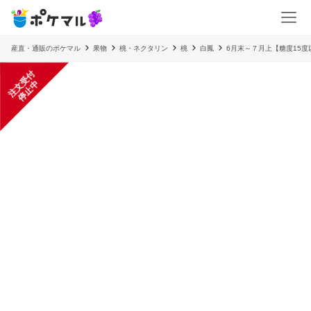
産直・通販のポケマル
果物
桃・ネクタリン
桃
白鳳
6月末～７月上【糖度15
注
文
受
付
停
止
中