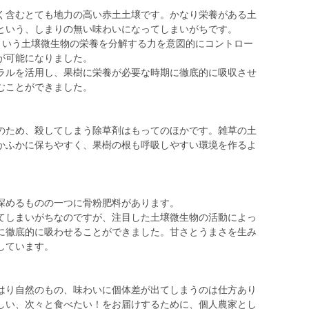
く含むとても地力の高い赤土土壌です。かなり栄養がある土
という、しまりの無い味わいになってしまいがちです。
法という土壌微生物の栄養を分解する力を意図的にコントロー
が可能になりました。
ルを活用し、果樹に栄養が必要な時期に徹底的に吸収させ
むことができました。
のため、殺してしまう除草剤はもってのほかです。雑草の土
かふかに保ちやすく、果樹の根も呼吸しやすい環境を作るよ
深めるものの一つに骨粉肥料があります。
しまいがちなのですが、注目した土壌微生物の活動によっ
に徹底的に吸わせることができました。甘さとうまさを生み
しています。
り自然のもの、味わいに個体差が出てしまうのは仕方あり
しい、次々と食べたい！をお届けするために、個人農家とし