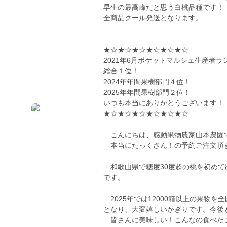
早生の最高峰だと思う白桃品種です！
全商品クール発送となります。
——————————
★☆★☆★☆★☆★☆★☆
2021年6月ポケットマルシェ生産者ラ
総合１位！
2024年年間果樹部門４位！
2025年年間果樹部門２位！
いつも本当にありがとうございます！
★☆★☆★☆★☆★☆★☆
こんにちは、感動果物農家山本農園
本当にたっくさん！の予約ご注文頂
和歌山県で糖度30度超の桃を初めて
です。
2025年では12000箱以上の果物
となり、大変嬉しいかぎりです。今後
皆さんに美味しい！こんなの食べたこ