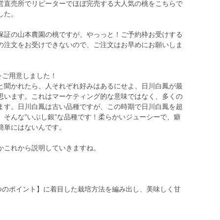
営直売所でリピーターでほぼ完売する大人気の桃をこちらで
した。
証の山本農園の桃ですが、やっっと！ご予約枠お受けする
の注文をお受けできないので、ご注文はお早めにお願いしま
をご用意しました！
と聞かれたら、人それぞれ好みはあるにせよ、日川白鳳が最
思います。これはマーケティング的な意味ではなく、多くの
ます。日川白鳳は古い品種ですが、この時期で日川白鳳を超
、そんな”いぶし銀”な品種です！柔らかいジューシーで、癖
簡単にはないんです。
かこれから説明していきますね。
つのポイント】に着目した栽培方法を編み出し、美味しく甘