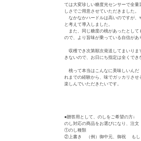
ては大変珍しい糖度光センサーで全量
しさでご用意させていただきました。
なかなかハードルは高いのですが、や
と考えて導入しました。
また、同じ糖度の桃があったとしても
ので、より旨味が乗っている自信があ
収穫でき次第順次発送してまいります
きないので、お日にち指定は全くできな
桃って本当はこんなに美味しいんだ！
れまでの経験から、味でガッカリさせ
楽しんでいただきたいです。
●贈答用として、のしをご希望の方↓
のし対応の商品をお選びになり、注文
①のし種類
②上書き （例）御中元、御祝 もし