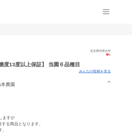
注文受付停止中
6
糖度13度以上保証】 当園６品種目
みんなの投稿を見る
山本農園
しますが
発送する商品となります。
す。