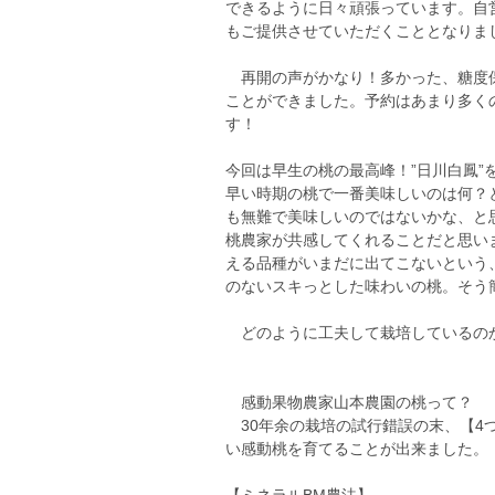
できるように日々頑張っています。自
もご提供させていただくこととなりま
再開の声がかなり！多かった、糖度保
ことができました。予約はあまり多く
す！
今回は早生の桃の最高峰！”日川白鳳”
早い時期の桃で一番美味しいのは何？
も無難で美味しいのではないかな、と
桃農家が共感してくれることだと思い
える品種がいまだに出てこないという
のないスキっとした味わいの桃。そう
どのように工夫して栽培しているの
感動果物農家山本農園の桃って？
30年余の栽培の試行錯誤の末、【4
い感動桃を育てることが出来ました。