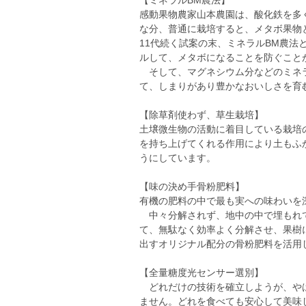
【ミネラルBM農法】
感動果物農家山本農園は、酸化鉄を多
な分、普通に栽培すると、メタボ果物
11代続く試案の末、ミネラルBM農
ルして、メタボになることを防ぐこと
そして、マグネシウム分などのミネラ
て、しまりがあり豊かなおいしさを育
【除草剤使わず、草生栽培】
土壌微生物の活動に着目している栽培
を持ち上げてくれる作用により土もふ
うにしています。
【味の決め手骨粉肥料】
有機の肥料の中で最も実への味わいを
中々分解されず、地中の中で埋もれて
て、無駄なく効率よく分解させ、果樹
出すオリジナル配分の骨粉肥料を活用
【全量糖度光センサー選別】
どれだけの技術を確立しようが、やは
ません。どれを食べても安心して美味