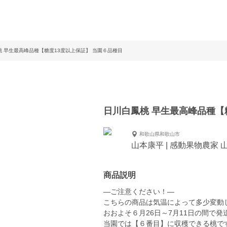
桃 早生最高峰品種【糖度13度以上保証】 当園６品種目
日川白鳳桃 早生最高峰品種【
和歌山県和歌山市
山本康平 | 感動果物農家 
商品説明
—ご注意ください！—
こちらの商品は気温によって多少変動
おおよそ６月26日～7月11日の間で
当園では【６番目】に収穫できる桃で