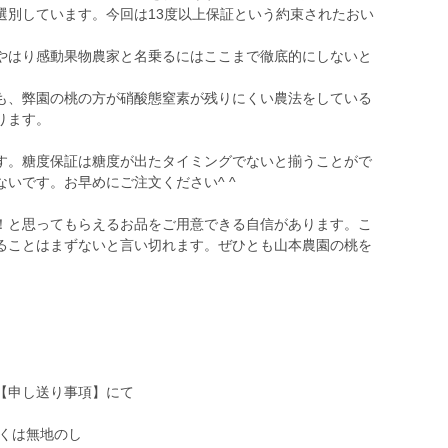
選別しています。今回は13度以上保証という約束されたおい
はり感動果物農家と名乗るにはここまで徹底的にしないと
、弊園の桃の方が硝酸態窒素が残りにくい農法をしている
ります。
。糖度保証は糖度が出たタイミングでないと揃うことがで
いです。お早めにご注文ください^ ^
と思ってもらえるお品をご用意できる自信があります。こ
ることはまずないと言い切れます。ぜひとも山本農園の桃を
【申し送り事項】にて
くは無地のし