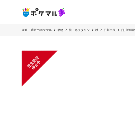
産直・通販のポケマル
果物
桃・ネクタリン
桃
日川白鳳
日川白鳳
注
文
受
付
停
止
中