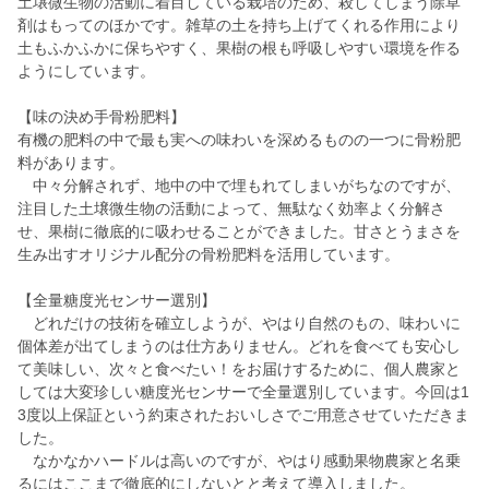
土壌微生物の活動に着目している栽培のため、殺してしまう除草
剤はもってのほかです。雑草の土を持ち上げてくれる作用により
土もふかふかに保ちやすく、果樹の根も呼吸しやすい環境を作る
ようにしています。
【味の決め手骨粉肥料】
有機の肥料の中で最も実への味わいを深めるものの一つに骨粉肥
料があります。
中々分解されず、地中の中で埋もれてしまいがちなのですが、
注目した土壌微生物の活動によって、無駄なく効率よく分解さ
せ、果樹に徹底的に吸わせることができました。甘さとうまさを
生み出すオリジナル配分の骨粉肥料を活用しています。
【全量糖度光センサー選別】
どれだけの技術を確立しようが、やはり自然のもの、味わいに
個体差が出てしまうのは仕方ありません。どれを食べても安心し
て美味しい、次々と食べたい！をお届けするために、個人農家と
しては大変珍しい糖度光センサーで全量選別しています。今回は1
3度以上保証という約束されたおいしさでご用意させていただきま
した。
なかなかハードルは高いのですが、やはり感動果物農家と名乗
るにはここまで徹底的にしないとと考えて導入しました。