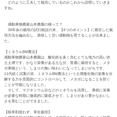
どのように工夫して栽培しているのかこれから説明していきま
すね。
感動果物農家山本農園の桃って？
30年余の栽培の試行錯誤の末、【4つのポイント】に着目した栽
培方法を編み出し、美味しく甘い感動桃を育てることが出来まし
た。
【ミネラルBM農法】
感動果物農家山本農園は、酸化鉄を多く含むとても地力の高い赤
土土壌です。かなり栄養がある土な分、普通に栽培すると、メタ
ボ果物という、しまりの無い味わいになってしまいがちです。
11代続く試案の末、ミネラルBM農法という土壌微生物の栄養を分
解する力を意図的にコントロールして、メタボになることを防ぐ
ことが可能になりました。
そして、マグネシウム分などのミネラルを活用し、果樹に栄養
が必要な時期に徹底的に吸収させて、しまりがあり豊かなおいし
さを育むことができました。
【除草剤使わず、草生栽培】