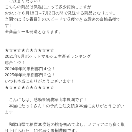
—ご注意ください！—
こちらの商品は気温によって多少変動しますが
おおよそ６月18日～7月2日の間で発送する商品となります。
当園では【５番目】のスピードで収穫できる最速の白桃品種で
す！
全商品クール発送となります。
——————————
★☆★☆★☆★☆★☆★☆
2021年6月ポケットマルシェ生産者ランキング
総合１位！
2024年年間果樹部門４位！
2025年年間果樹部門２位！
いつも本当にありがとうございます！
★☆★☆★☆★☆★☆★☆
こんにちは、感動果物農家山本農園です！
本当にたっくさん！の予約ご注文頂き本当にありがとうござい
ます！
和歌山県で糖度30度超の桃を初めて出し、メディアにも多く取
り上げられた、11代続く果樹農園です。