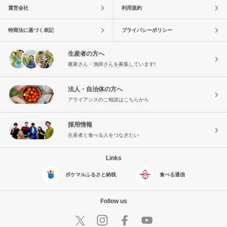
運営会社
利用規約
特商法に基づく表記
プライバシーポリシー
生産者の方へ
農家さん・漁師さんを募集しています!
法人・自治体の方へ
アライアンスのご相談はこちらから
採用情報
生産者と食べる人をつなぎたい
Links
ポケマルふるさと納税
食べる通信
Follow us