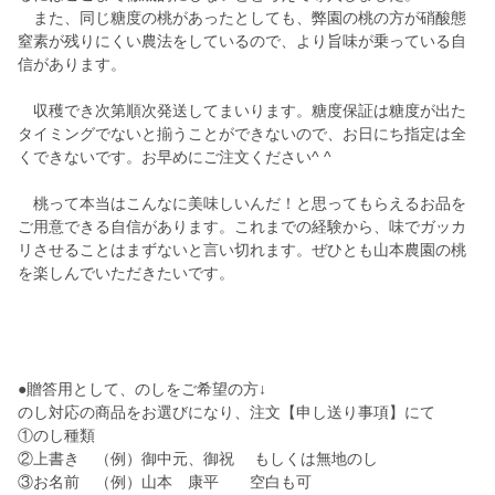
また、同じ糖度の桃があったとしても、弊園の桃の方が硝酸態
窒素が残りにくい農法をしているので、より旨味が乗っている自
信があります。
収穫でき次第順次発送してまいります。糖度保証は糖度が出た
タイミングでないと揃うことができないので、お日にち指定は全
くできないです。お早めにご注文ください^ ^
桃って本当はこんなに美味しいんだ！と思ってもらえるお品を
ご用意できる自信があります。これまでの経験から、味でガッカ
リさせることはまずないと言い切れます。ぜひとも山本農園の桃
を楽しんでいただきたいです。
●贈答用として、のしをご希望の方↓
のし対応の商品をお選びになり、注文【申し送り事項】にて
①のし種類
②上書き （例）御中元、御祝 もしくは無地のし
③お名前 （例）山本 康平 空白も可