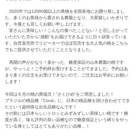
2025年では12000箱以上の果物を全国各地にお贈り致しまし
た。多くのお客様から愛される農園となり、大変嬉しいかぎりで
す。今後とも宜しくお願い申し上げます。
皆さんに美味しい！こんなの食べたことない！と召し上がって
いただいた方から”感動”をお届けできるように日々頑張っていま
す。自営直売所でリピーターでほぼ完売する大人気の桃をこちら
でもご提供させていただくこととなりました。
再開の声がかなり！多かった、糖度保証の山本農園の桃です
が、やっっと！ご予約枠お受けすることができました。予約はあ
まり多くの注文をお受けできないので、ご注文はお早めにお願い
します！
今回は６月の桃の異端児！”さくひめ”をご用意しました！
ブラジルの桃品種『Coral』に、日本の桃品種を掛け合わせてでき
たという超特殊な出生品種なんです！
その割には日本らしいトロッとみずみずしい美味しい桃です！糖
度が高く、味も評判の良い品種なので糖度保証という縛りをやっ
ている身としてはとてもありがたい品種…！