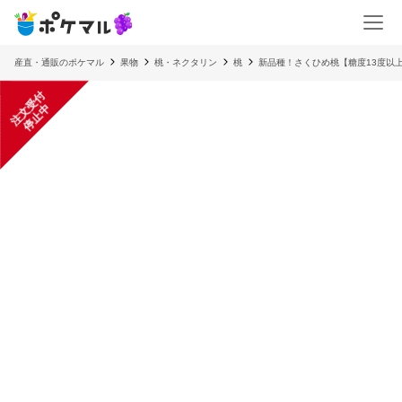
産直・通販のポケマル
果物
桃・ネクタリン
桃
新品種！さくひめ桃【糖度13度以
注
文
受
付
停
止
中