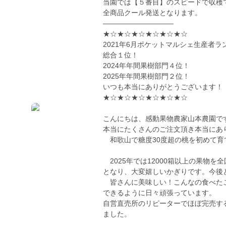
当園では【５番目】のスピードで収穫
全商品クール発送となります。
——————————
★☆★☆★☆★☆★☆★☆
2021年6月ポケットマルシェ生産者ラ
総合１位！
2024年年間果樹部門４位！
2025年年間果樹部門２位！
いつも本当にありがとうございます！
★☆★☆★☆★☆★☆★☆
こんにちは、感動果物農家山本農園で
本当にたくさんのご注文頂き本当にあ
和歌山で糖度30度超の桃を初めて育
2025年では12000箱以上の果物
となり、大変嬉しいかぎりです。今後
皆さんに美味しい！こんなの食べたこ
できるように日々頑張っています。
自営直売所のリピーターでほぼ完売す
ました。