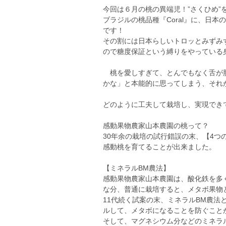
今回は６月の桃の異端児！”さくひめ”
ブラジルの桃品種『Coral』に、日
です！
その割には日本らしいトロッとみずみ
ので糖度保証という縛りをやっている
桃を愛しすぎて、とんでもなく舌が肥
かな」と本能的に思ってしまう、それ
どのように工夫して栽培し、実現でき
感動果物農家山本農園の桃って？
30年余の栽培の試行錯誤の末、【4
感動桃を育てることが出来ました。
【ミネラルBM農法】
感動果物農家山本農園は、酸化鉄を多
な分、普通に栽培すると、メタボ果物
11代続く試案の末、ミネラルBM農
ルして、メタボになることを防ぐこと
そして、マグネシウム分などのミネラ