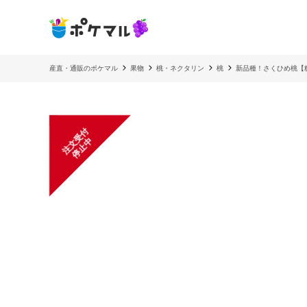
産直・通販のポケマル
果物
桃・ネクタリン
桃
新品種！さくひめ桃【
注
文
受
付
停
止
中