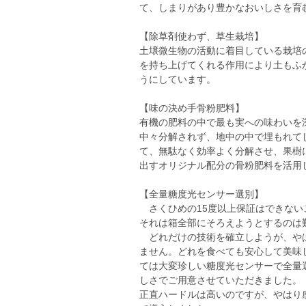
て、しまりがあり豊かなおいしさを育
【除草剤使わず、草生栽培】
土壌微生物の活動に着目している栽培
を持ち上げてくれる作用により土もふ
うにしています。
【味の決め手骨粉肥料】
有機の肥料の中で最も実への味わいを
中々分解されず、地中の中で埋もれて
て、無駄なく効率よく分解させ、果樹
出すオリジナル配分の骨粉肥料を活用
【全量糖度光センサー選別】
さくひめの15度以上保証はできない
それは箱全部にそろえようとするのは
どれだけの技術を確立しようが、やは
ません。どれを食べても安心して美味
ては大変珍しい糖度光センサーで全量
しさでご用意させていただきました。
正直ハードルは高いのですが、やはり