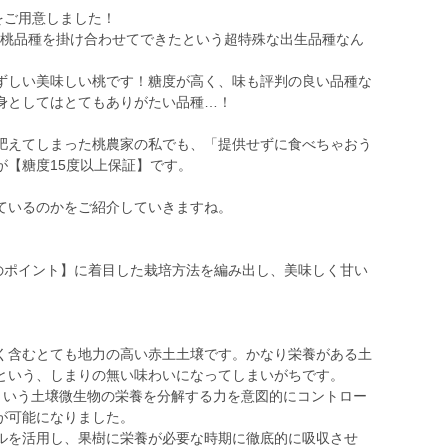
をご用意しました！
本の桃品種を掛け合わせてできたという超特殊な出生品種なん
ずしい美味しい桃です！糖度が高く、味も評判の良い品種な
身としてはとてもありがたい品種…！
えてしまった桃農家の私でも、「提供せずに食べちゃおう
が【糖度15度以上保証】です。
ているのかをご紹介していきますね。
つのポイント】に着目した栽培方法を編み出し、美味しく甘い
く含むとても地力の高い赤土土壌です。かなり栄養がある土
という、しまりの無い味わいになってしまいがちです。
法という土壌微生物の栄養を分解する力を意図的にコントロー
が可能になりました。
ルを活用し、果樹に栄養が必要な時期に徹底的に吸収させ