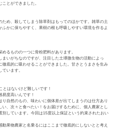
むことができました。
のため、殺してしまう除草剤はもってのほかです。雑草の土
かふかに保ちやすく、果樹の根も呼吸しやすい環境を作るよ
深めるものの一つに骨粉肥料があります。
しまいがちなのですが、注目した土壌微生物の活動によっ
に徹底的に吸わせることができました。甘さとうまさを生み
しています。
ことはないけど難しいです！
難易度高いんです！
り自然のもの、味わいに個体差が出てしまうのは仕方あり
しい、次々と食べたい！をお届けするために、個人農家とし
選別しています。今回は15度以上保証という約束されたおい
感動果物農家と名乗るにはここまで徹底的にしないとと考え