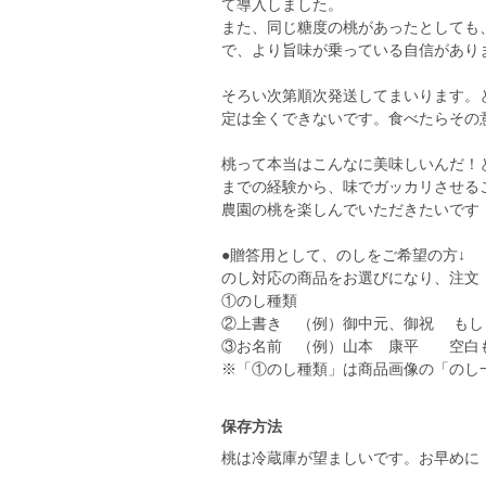
て導入しました。
また、同じ糖度の桃があったとしても
で、より旨味が乗っている自信があり
そろい次第順次発送してまいります。
定は全くできないです。食べたらその意
桃って本当はこんなに美味しいんだ！
までの経験から、味でガッカリさせる
農園の桃を楽しんでいただきたいです
●贈答用として、のしをご希望の方↓
のし対応の商品をお選びになり、注文
①のし種類
②上書き （例）御中元、御祝 もし
③お名前 （例）山本 康平 空白
※「①のし種類」は商品画像の「のし
保存方法
桃は冷蔵庫が望ましいです。お早めに