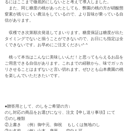
るにはここまで徹底的にしないとと考えて導入しました。
また、同じ糖度の桃があったとしても、弊園の桃の方が硝酸態
窒素が残りにくい農法をしているので、より旨味が乗っている自
信があります。
収穫でき次第順次発送してまいります。糖度保証は糖度が出た
タイミングでないと揃うことができないので、お日にち指定は全
くできないです。お早めにご注文ください^ ^
桃って本当はこんなに美味しいんだ！と思ってもらえるお品を
ご用意できる自信があります。これまでの経験から、味でガッカ
リさせることはまずないと言い切れます。ぜひとも山本農園の桃
を楽しんでいただきたいです。
●贈答用として、のしをご希望の方↓
のし対応の商品をお選びになり、注文【申し送り事項】にて
①のし種類
②上書き （例）御中元、御祝 もしくは無地のし
③お名前 （例）山本 康平 空白も可