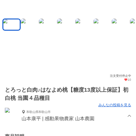
注文受付停止中
10
とろっと白肉♪はなよめ桃【糖度13度以上保証】初
白桃 当園４品種目
みんなの投稿を見る
和歌山県和歌山市
山本康平 | 感動果物農家 山本農園