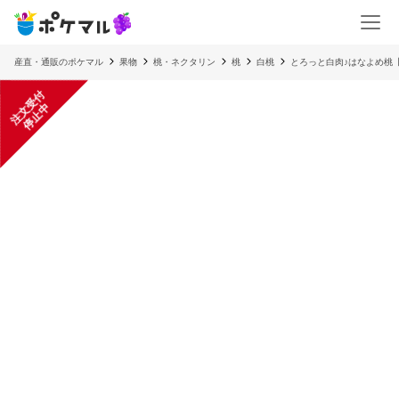
産直・通販のポケマル
果物
桃・ネクタリン
桃
白桃
とろっと白肉♪はなよめ桃
注
文
受
付
停
止
中