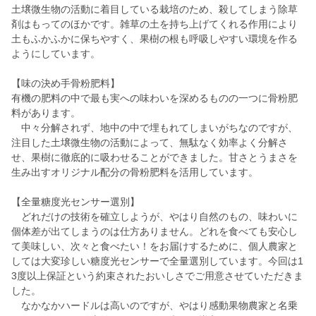
土壌微生物の活動に着目している栽培のため、殺してしまう除草
剤はもってのほかです。雑草の土を持ち上げてくれる作用により
土もふかふかに保ちやすく、果樹の根も呼吸しやすい環境を作る
ようにしています。
【味の決め手骨粉肥料】
有機の肥料の中で最も実への味わいを深めるものの一つに骨粉肥
料があります。
中々分解されず、地中の中で埋もれてしまいがちなのですが、
注目した土壌微生物の活動によって、無駄なく効率よく分解さ
せ、果樹に徹底的に吸わせることができました。甘さとうまさを
生み出すオリジナル配分の骨粉肥料を活用しています。
【全量糖度光センサー選別】
どれだけの技術を確立しようが、やはり自然のもの、味わいに
個体差が出てしまうのは仕方ありません。どれを食べても安心し
て美味しい、次々と食べたい！をお届けするために、個人農家と
しては大変珍しい糖度光センサーで全量選別しています。今回は1
3度以上保証という約束されたおいしさでご用意させていただきま
した。
なかなかハードルは高いのですが、やはり感動果物農家と名乗