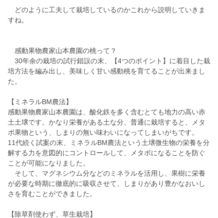
どのように工夫して栽培しているのかこれから説明していきま
すね。
感動果物農家山本農園の桃って？
30年余の栽培の試行錯誤の末、【4つのポイント】に着目した栽
培方法を編み出し、美味しく甘い感動桃を育てることが出来まし
た。
【ミネラルBM農法】
感動果物農家山本農園は、酸化鉄を多く含むとても地力の高い赤
土土壌です。かなり栄養がある土な分、普通に栽培すると、メタ
ボ果物という、しまりの無い味わいになってしまいがちです。
11代続く試案の末、ミネラルBM農法という土壌微生物の栄養を分
解する力を意図的にコントロールして、メタボになることを防ぐ
ことが可能になりました。
そして、マグネシウム分などのミネラルを活用し、果樹に栄養
が必要な時期に徹底的に吸収させて、しまりがあり豊かなおいし
さを育むことができました。
【除草剤使わず、草生栽培】