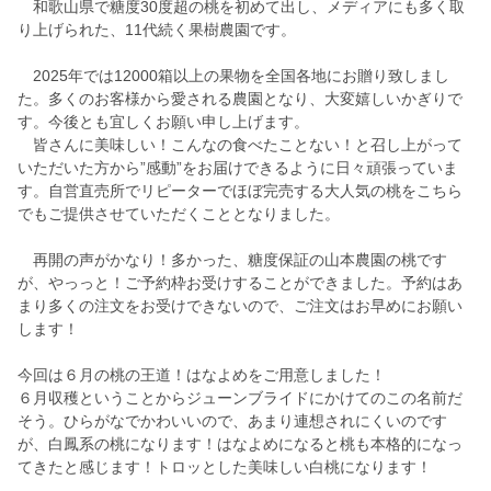
和歌山県で糖度30度超の桃を初めて出し、メディアにも多く取
り上げられた、11代続く果樹農園です。
2025年では12000箱以上の果物を全国各地にお贈り致しまし
た。多くのお客様から愛される農園となり、大変嬉しいかぎりで
す。今後とも宜しくお願い申し上げます。
皆さんに美味しい！こんなの食べたことない！と召し上がって
いただいた方から”感動”をお届けできるように日々頑張っていま
す。自営直売所でリピーターでほぼ完売する大人気の桃をこちら
でもご提供させていただくこととなりました。
再開の声がかなり！多かった、糖度保証の山本農園の桃です
が、やっっと！ご予約枠お受けすることができました。予約はあ
まり多くの注文をお受けできないので、ご注文はお早めにお願い
します！
今回は６月の桃の王道！はなよめをご用意しました！
６月収穫ということからジューンブライドにかけてのこの名前だ
そう。ひらがなでかわいいので、あまり連想されにくいのです
が、白鳳系の桃になります！はなよめになると桃も本格的になっ
てきたと感じます！トロッとした美味しい白桃になります！