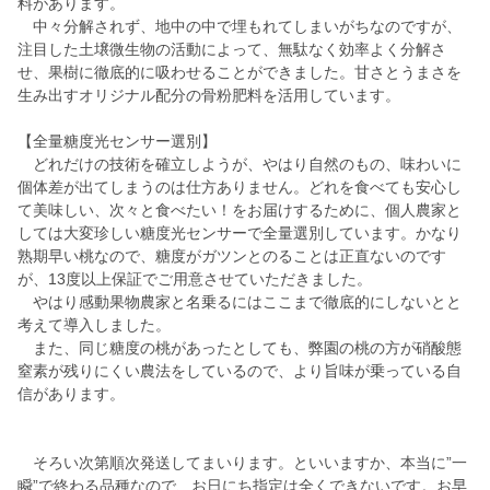
料があります。
中々分解されず、地中の中で埋もれてしまいがちなのですが、
注目した土壌微生物の活動によって、無駄なく効率よく分解さ
せ、果樹に徹底的に吸わせることができました。甘さとうまさを
生み出すオリジナル配分の骨粉肥料を活用しています。
【全量糖度光センサー選別】
どれだけの技術を確立しようが、やはり自然のもの、味わいに
個体差が出てしまうのは仕方ありません。どれを食べても安心し
て美味しい、次々と食べたい！をお届けするために、個人農家と
しては大変珍しい糖度光センサーで全量選別しています。かなり
熟期早い桃なので、糖度がガツンとのることは正直ないのです
が、13度以上保証でご用意させていただきました。
やはり感動果物農家と名乗るにはここまで徹底的にしないとと
考えて導入しました。
また、同じ糖度の桃があったとしても、弊園の桃の方が硝酸態
窒素が残りにくい農法をしているので、より旨味が乗っている自
信があります。
そろい次第順次発送してまいります。といいますか、本当に”一
瞬”で終わる品種なので、お日にち指定は全くできないです。お早