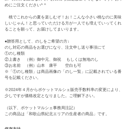
めにご注文ください^ ^
桃でこれからの夏を楽しむぞ！お！こんな小さい桃なのに美味
しいじゃん！と思っていただける方が一人でも増えていってくれ
ることを願って、お届けしてまいります。
●贈答用として、のしをご希望の方↓
のし対応の商品をお選びになり、注文申し送り事項にて
①のし種類
②上書き （例）御中元、御祝 もしくは無地のし
③お名前 （例）山本 康平 空白も可
※「①のし種類」は商品画像の「のし一覧」に記載されている番
号を記載ください。
※2024年４月からポケットマルシェ販売手数料率の変更により、
少しですが価格改定となりました。ご理解下さい。
（以下、ポケットマルシェ事務局注記）
この商品は「和歌山県紀北エリアの生産者の商品」です。