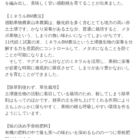
を編み出し、美味しく甘い感動桃を育てることが出来ました。
【ミネラルBM農法】
感動果物農家山本農園は、酸化鉄を多く含むとても地力の高い赤
土土壌です。かなり栄養がある土な分、普通に栽培すると、メタ
ボ果物という、しまりの無い味わいになってしまいがちです。
11代続く試案の末、ミネラルBM農法という土壌微生物の栄養を分
解する力を意図的にコントロールして、メタボになることを防ぐ
ことが可能になりました。
そして、マグネシウム分などのミネラルを活用し、果樹に栄養
が必要な時期に徹底的に吸収させて、しまりがあり豊かなおいし
さを育むことができました。
【除草剤使わず、草生栽培】
土壌微生物の活動に着目している栽培のため、殺してしまう除草
剤はもってのほかです。雑草の土を持ち上げてくれる作用により
土もふかふかに保ちやすく、果樹の根も呼吸しやすい環境を作る
ようにしています。
【味の決め手骨粉肥料】
有機の肥料の中で最も実への味わいを深めるものの一つに骨粉肥