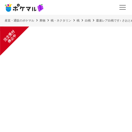
産直・通販のポケマル
果物
桃・ネクタリン
桃
白桃
最速レア白桃です♪ さおと
注
文
受
付
停
止
中