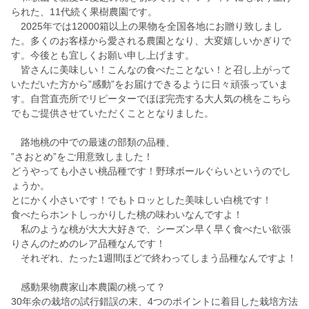
られた、11代続く果樹農園です。
2025年では12000箱以上の果物を全国各地にお贈り致しまし
た。多くのお客様から愛される農園となり、大変嬉しいかぎりで
す。今後とも宜しくお願い申し上げます。
皆さんに美味しい！こんなの食べたことない！と召し上がって
いただいた方から”感動”をお届けできるように日々頑張っていま
す。自営直売所でリピーターでほぼ完売する大人気の桃をこちら
でもご提供させていただくこととなりました。
路地桃の中での最速の部類の品種、
”さおとめ”をご用意致しました！
どうやっても小さい桃品種です！野球ボールぐらいというのでし
ょうか。
とにかく小さいです！でもトロッとした美味しい白桃です！
食べたらホントしっかりした桃の味わいなんですよ！
私のような桃が大大大好きで、シーズン早く早く食べたい欲張
りさんのためのレア品種なんです！
それぞれ、たった1週間ほどで終わってしまう品種なんですよ！
感動果物農家山本農園の桃って？
30年余の栽培の試行錯誤の末、4つのポイントに着目した栽培方法