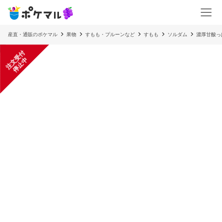
産直・通販のポケマル
果物
すもも・プルーンなど
すもも
ソルダム
濃厚甘酸っ
注
文
受
付
停
止
中