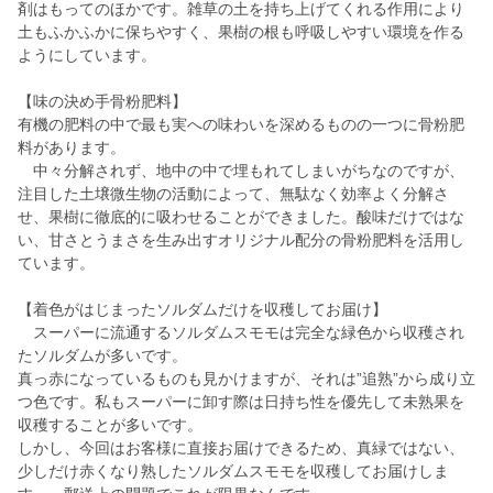
剤はもってのほかです。雑草の土を持ち上げてくれる作用により
土もふかふかに保ちやすく、果樹の根も呼吸しやすい環境を作る
ようにしています。
【味の決め手骨粉肥料】
有機の肥料の中で最も実への味わいを深めるものの一つに骨粉肥
料があります。
中々分解されず、地中の中で埋もれてしまいがちなのですが、
注目した土壌微生物の活動によって、無駄なく効率よく分解さ
せ、果樹に徹底的に吸わせることができました。酸味だけではな
い、甘さとうまさを生み出すオリジナル配分の骨粉肥料を活用し
ています。
【着色がはじまったソルダムだけを収穫してお届け】
スーパーに流通するソルダムスモモは完全な緑色から収穫され
たソルダムが多いです。
真っ赤になっているものも見かけますが、それは”追熟”から成り立
つ色です。私もスーパーに卸す際は日持ち性を優先して未熟果を
収穫することが多いです。
しかし、今回はお客様に直接お届けできるため、真緑ではない、
少しだけ赤くなり熟したソルダムスモモを収穫してお届けしま