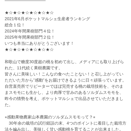
——————————
★☆★☆★☆★☆★☆★☆
2021年6月ポケットマルシェ生産者ランキング
総合１位！
2024年年間果樹部門４位！
2025年年間果樹部門２位！
いつも本当にありがとうございます！
★☆★☆★☆★☆★☆★☆
和歌山で糖度30度超の桃を初めて出し、メディアにも取り上げら
れた、11代続く果樹農園です。
皆さんに美味しい！こんなの食べたことない！と召し上がってい
ただいた方から”感動”をお届けできるように日々頑張っています。
自営直売所でリピーターでほぼ完売する桃の栽培技術を、そのま
まスモモにも生かし、より肉厚で甘みのあるソルダムスモモを、
昨今の情勢を考え、ポケットマルシェで出品させていただきまし
た。
⭐︎感動果物農家山本農園のソルダムスモモって？⭐︎
30年余の栽培の試行錯誤の末、4つのポイントに着目した栽培方
法を編み出し、美味しく甘い感動桃を育てることが出来ました。