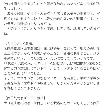
その技術をスモモに生かすと濃厚な味わいのソルダムスモモが誕
生しました。
濃厚な酸味、そして甘みをグッと感じるスモモの王者です。写
真でもわかるように外見とは違い果肉が赤いのが特徴です！スイ
カモモとも呼ばれたりしますね。
どのようにこだわりをもって栽培しているか説明していきます
ね。
【ミネラルBM農法】
感動果物農家山本農園は、酸化鉄を多く含むとても地力の高い赤
土土壌です。かなり栄養がある土な分、普通に栽培すると、メタ
ボ果物という、しまりの無い味わいになってしまいがちです。
11代続く試案の末、ミネラルBM農法という土壌微生物の栄養を分
解する力を意図的にコントロールして、メタボになることを防ぐ
ことが可能になりました。
そして、マグネシウム分などのミネラルを活用し、果樹に栄養が
必要な時期に徹底的に吸収させて、しまりがあり豊かなおいしさ
を育むことができました。
【除草剤使わず、草生栽培】
土壌微生物の活動に着目している栽培のため、殺してしまう除草