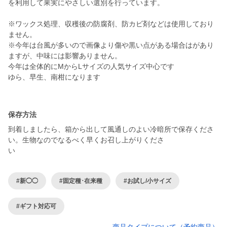
を利用して果実にやさしい選別を行っています。
※ワックス処理、収穫後の防腐剤、防カビ剤などは使用しており
ません。
※今年は台風が多いので画像より傷や黒い点がある場合はがあり
ますが、中味には影響ありません。
今年は全体的にMからLサイズの人気サイズ中心です
ゆら、早生、南柑になります
保存方法
到着しましたら、箱から出して風通しのよい冷暗所で保存くださ
い。生物なのでなるべく早くお召し上がりくださ
#新◯◯
#固定種･在来種
#お試し/小サイズ
#ギフト対応可