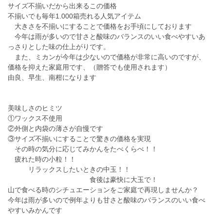
サイズ不揃いだから出来るこの価格
不揃いでも毎年1.000箱売れる人気アイテム
大きさを不揃いにすることで価格をお手頃にしております
今年は雨が多いので甘さと酸味のバランスのいい食べやすいあ
っさりとした味の仕上がりです。
また、ミカンが今年は少ないので価格が非常に高いのですが、
価格を抑えた家庭用です、（贈答でも使用されます）
由良、早生、南柑になります
美味しさのヒミツ
①ワックス不使用
②外側と内袋の薄さが自慢です
③サイズ不揃いにすることで驚きの価格を実現
その時の気分に応じてみかんをたべくらべ！！
疲れた時の小粒！！
リラックスしたいときの中玉！！
食後は豪快に大玉で！
山で食べる時のシチュエーションをご家庭で再現しませんか？
今年は雨が多いので例年よりも甘さと酸味のバランスのいい食べ
やすいみかんです