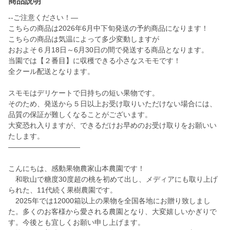
商品説明
--ご注意ください！—
こちらの商品は2026年6月中下旬発送の予約商品になります！
こちらの商品は気温によって多少変動しますが
おおよそ６月18日～6月30日の間で発送する商品となります。
当園では【２番目】に収穫できる小さなスモモです！
全クール配送となります。
スモモはデリケートで日持ちの短い果物です。
そのため、発送から５日以上お受け取りいただけない場合には、
品質の保証が難しくなることがございます。
大変恐れ入りますが、できるだけお早めのお受け取りをお願いい
たします。
——————————
こんにちは、感動果物農家山本農園です！
和歌山で糖度30度超の桃を初めて出し、メディアにも取り上げ
られた、11代続く果樹農園です。
2025年では12000箱以上の果物を全国各地にお贈り致しまし
た。多くのお客様から愛される農園となり、大変嬉しいかぎりで
す。今後とも宜しくお願い申し上げます。