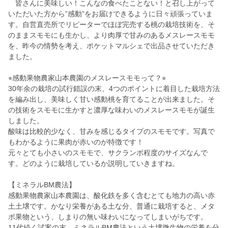
皆さんに美味しい！こんなの食べたことない！と召し上がって
いただいた方から”感動”をお届けできるように日々頑張っていま
す。自営直売所でリピーターでほぼ完売する桃の栽培技術を、そ
のままスモモにも生かし、より肉厚で甘みのあるメスレースモモ
を、昨今の情勢を考え、ポケットマルシェで出品させていただき
ました。
⭐︎感動果物農家山本農園のメスレースモモって？⭐︎
30年余の栽培の試行錯誤の末、4つのポイントに着目した栽培方法
を編み出し、美味しく甘い感動桃を育てることが出来ました。そ
の技術をスモモに生かすと濃厚な味わいのメスレースモモが誕生
しました。
酸味は比較的少なく、甘みを感じるタイプのスモモです。写真で
もわかるように果肉が赤いのが特徴です！
元々とても小さいのスモモで、サクランボ程度のサイズなんで
す。どのように栽培しているか説明していきますね。
【ミネラルBM農法】
感動果物農家山本農園は、酸化鉄を多く含むとても地力の高い赤
土土壌です。かなり栄養がある土な分、普通に栽培すると、メタ
ボ果物という、しまりの無い味わいになってしまいがちです。
11代続く試案の末、ミネラルBM農法という土壌微生物の栄養を分