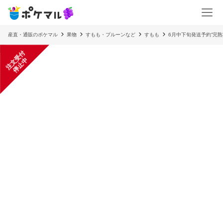
産直・通販のポケマル
果物
すもも・プルーンなど
すもも
6月中下旬発送予約”完
注
文
受
付
停
止
中