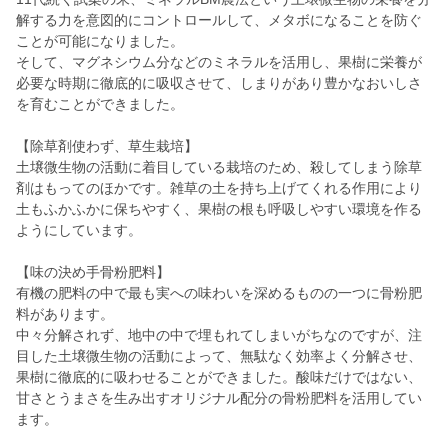
解する力を意図的にコントロールして、メタボになることを防ぐ
ことが可能になりました。
そして、マグネシウム分などのミネラルを活用し、果樹に栄養が
必要な時期に徹底的に吸収させて、しまりがあり豊かなおいしさ
を育むことができました。
【除草剤使わず、草生栽培】
土壌微生物の活動に着目している栽培のため、殺してしまう除草
剤はもってのほかです。雑草の土を持ち上げてくれる作用により
土もふかふかに保ちやすく、果樹の根も呼吸しやすい環境を作る
ようにしています。
【味の決め手骨粉肥料】
有機の肥料の中で最も実への味わいを深めるものの一つに骨粉肥
料があります。
中々分解されず、地中の中で埋もれてしまいがちなのですが、注
目した土壌微生物の活動によって、無駄なく効率よく分解させ、
果樹に徹底的に吸わせることができました。酸味だけではない、
甘さとうまさを生み出すオリジナル配分の骨粉肥料を活用してい
ます。