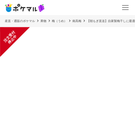
産直・通販のポケマル
果物
梅（うめ）
南高梅
【朝もぎ直送】自家製梅干しに最適!
注
文
受
付
停
止
中