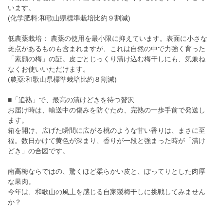
います。
(化学肥料:和歌山県標準栽培比約９割減)
低農薬栽培： 農薬の使用を最小限に抑えています。表面に小さな
斑点があるものも含まれますが、これは自然の中で力強く育った
「素顔の梅」の証。皮ごとじっくり漬け込む梅干しにも、気兼ね
なくお使いいただけます。
(農薬:和歌山県標準栽培比約８割減)
■「追熟」で、最高の漬けどきを待つ贅沢
お届け時は、輸送中の傷みを防ぐため、完熟の一歩手前で発送し
ます。
箱を開け、広げた瞬間に広がる桃のような甘い香りは、まさに至
福。数日かけて黄色が深まり、香りが一段と強まった時が「漬け
どき」の合図です。
南高梅ならではの、驚くほど柔らかい皮と、ぽってりとした肉厚
な果肉。
今年は、和歌山の風土を感じる自家製梅干しに挑戦してみません
か？