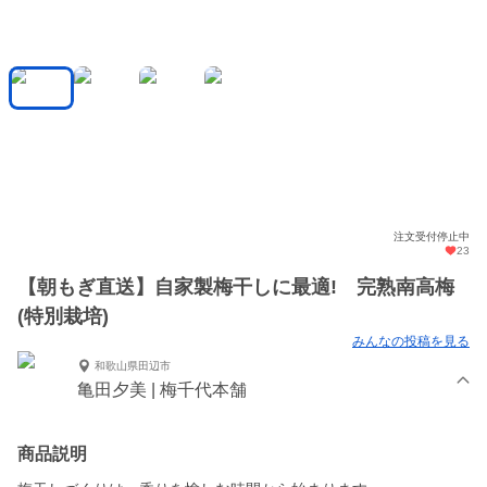
注文受付停止中
23
【朝もぎ直送】自家製梅干しに最適! 完熟南高梅
(特別栽培)
みんなの投稿を見る
和歌山県田辺市
亀田夕美 | 梅千代本舗
商品説明