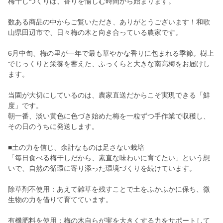
梅干しづくりは、香りを愉しむ時間から始まります。
数ある商品の中からご覧いただき、ありがとうございます！和歌
山県田辺市で、日々梅の木と向き合っている農家です。
6月中旬、梅の里が一年で最も華やかな香りに包まれる季節。樹上
でじっくりと栄養を蓄えた、ふっくらと大きな南高梅をお届けし
ます。
当園が大切にしているのは、農家直送だからこそ実現できる「鮮
度」です。
朝一番、淡い黄色に色づき始めた梅を一粒ずつ手作業で収穫し、
その日のうちに発送します。
■土の力を信じ、余計なものは足さない栽培
「毎日食べる梅干しだから、素直な味わいに育てたい」という想
いで、自然の循環に寄り添った環境づくりを続けています。
除草剤不使用：あえて雑草を残すことで土をふかふかに保ち、微
生物の力を借りて育てています。
有機肥料を使用：梅の木自らが実を大きくする力をサポートして