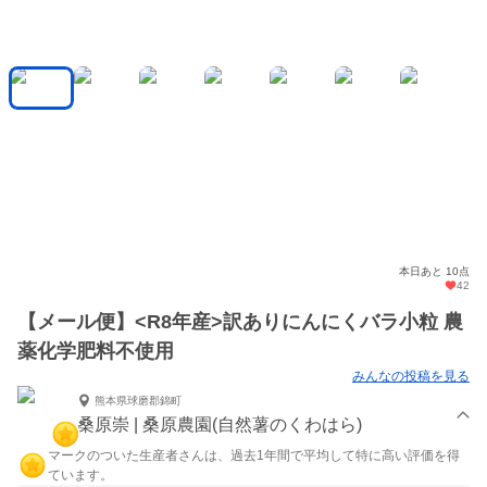
本日あと 10点
42
【メール便】<R8年産>訳ありにんにくバラ小粒 農
薬化学肥料不使用
みんなの投稿を見る
熊本県球磨郡錦町
桑原崇 | 桑原農園(自然薯のくわはら)
マークのついた生産者さんは、過去1年間で平均して特に高い評価を得
ています。