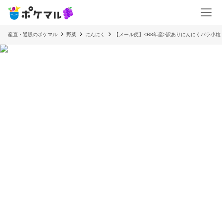
産直・通販のポケマル
野菜
にんにく
【メール便】<R8年産>訳ありにんにくバラ小粒