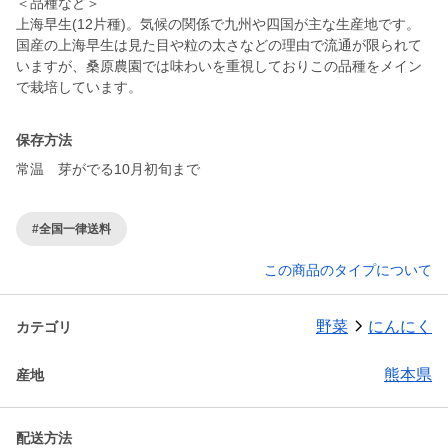
＜品種など＞
上海早生(12片種)。気候の関係で九州や四国が主な生産地です。
国産の上海早生は見た目や粒の太さなどの理由で流通が限られて
いますが、桑原農園では味わいを重視しておりこの品種をメイン
で栽培しています。
保存方法
常温 芽がでる10月初旬まで
#全国一律送料
この商品のタイプについて
野菜
にんにく
カテゴリ
熊本県
産地
配送方法