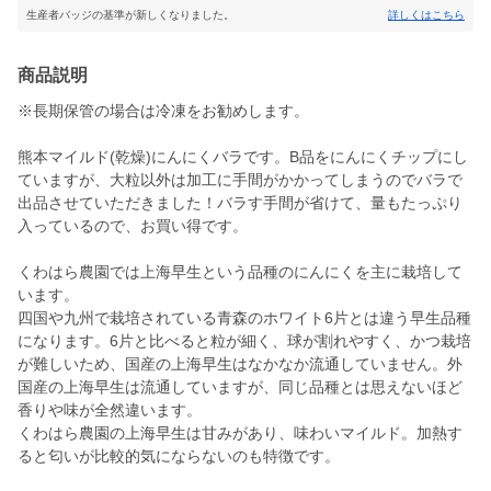
生産者バッジの基準が新しくなりました。
詳しくはこちら
商品説明
※長期保管の場合は冷凍をお勧めします。
熊本マイルド(乾燥)にんにくバラです。B品をにんにくチップにし
ていますが、大粒以外は加工に手間がかかってしまうのでバラで
出品させていただきました！バラす手間が省けて、量もたっぷり
入っているので、お買い得です。
くわはら農園では上海早生という品種のにんにくを主に栽培して
います。
四国や九州で栽培されている青森のホワイト6片とは違う早生品種
になります。6片と比べると粒が細く、球が割れやすく、かつ栽培
が難しいため、国産の上海早生はなかなか流通していません。外
国産の上海早生は流通していますが、同じ品種とは思えないほど
香りや味が全然違います。
くわはら農園の上海早生は甘みがあり、味わいマイルド。加熱す
ると匂いが比較的気にならないのも特徴です。