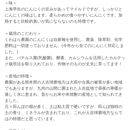
＜味＞
上海早生のにんにくの甘みがあってマイルドですが、しっかりと
にんにくの味はします。柔らかめの食べやすいにんにくです。加
熱すると比較的臭いが気にならないのも特徴です。
＜栽培のこだわり＞
くわはら農園のにんにくは自家種を使用し、農薬、除草剤、化学
肥料は一切使っておりません。(今年から全てのにんにく対応しま
した。)
また、バチルス菌(乳酸菌)、酵素、カルシウムを活用したカルテッ
ク栽培法を取り入れており、作物そのものが丈夫に育ってます！
＜産地の特徴＞
農園がある熊本県の人吉球磨地方は大雨や台風の被害が多い地域
でもありますが、九州の山間に囲まれた人吉盆地で昼夜の寒暖が
激しく水に恵まれ、昔からお米や米焼酎の産地として知られてき
ました。
元々田んぼの畑が多く、土は粘土質で硬いですが、田んぼ独特の
土の香り、ミネラルが含まれており、これが人吉球磨地方ならで
はの特徴だと思っています。