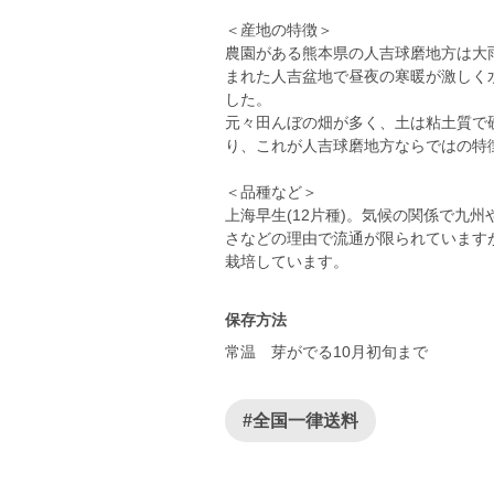
＜産地の特徴＞
農園がある熊本県の人吉球磨地方は大
まれた人吉盆地で昼夜の寒暖が激しく
した。
元々田んぼの畑が多く、土は粘土質で
り、これが人吉球磨地方ならではの特
＜品種など＞
上海早生(12片種)。気候の関係で九
さなどの理由で流通が限られています
栽培しています。
保存方法
常温 芽がでる10月初旬まで
#全国一律送料