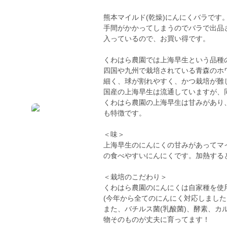
熊本マイルド(乾燥)にんにくバラです
手間がかかってしまうのでバラで出品
入っているので、お買い得です。
くわはら農園では上海早生という品種
四国や九州で栽培されている青森のホ
細く、球が割れやすく、かつ栽培が難
国産の上海早生は流通していますが、
くわはら農園の上海早生は甘みがあり
も特徴です。
＜味＞
上海早生のにんにくの甘みがあってマ
の食べやすいにんにくです。加熱する
＜栽培のこだわり＞
くわはら農園のにんにくは自家種を使
(今年から全てのにんにく対応しました
また、バチルス菌(乳酸菌)、酵素、
物そのものが丈夫に育ってます！