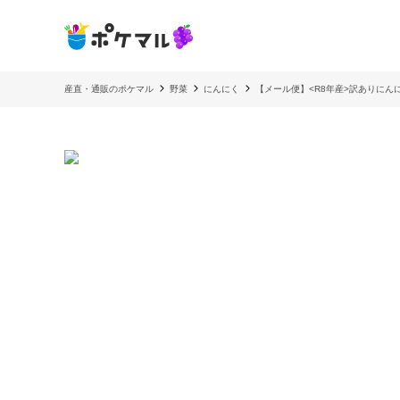
産直・通販のポケマル
野菜
にんにく
【メール便】<R8年産>訳ありにん