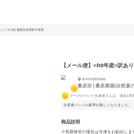
にくバラ小粒 農薬化学肥料不使用
【メール便】<R8年産>訳あ
熊本県球磨郡錦町
桑原崇 | 桑原農園(自然薯
マークのついた生産者さんは、過去1年
生産者バッジの基準が新しくなりました。
商品説明
※長期保管の場合は冷凍をお勧めしま