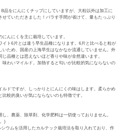
。B品をにんにくチップにしていますが、大粒以外は加工に
させていただきました！バラす手間が省けて、量もたっぷり
のにんにくを主に栽培しています。
ワイト6片とは違う早生品種になります。6片と比べると粒が
しいため、国産の上海早生はなかなか流通していません。外
同じ品種とは思えないほど香りや味が全然違います。
、味わいマイルド。加熱すると匂いが比較的気にならないの
イルドですが、しっかりとにんにくの味はします。柔らかめ
と比較的臭いが気にならないのも特徴です。
用し、農薬、除草剤、化学肥料は一切使っておりません。
。)
カルシウムを活用したカルテック栽培法を取り入れており、作