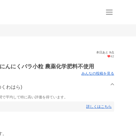
本日あと 9点
42
りにんにくバラ小粒 農薬化学肥料不使用
みんなの投稿を見る
のくわはら)
間で平均して特に高い評価を得ています。
詳しくはこちら
す。