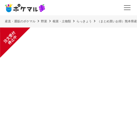
産直・通販のポケマル
野菜
根菜・土物類
らっきょう
（まとめ買いお得）熊本県産
注
文
受
付
停
止
中