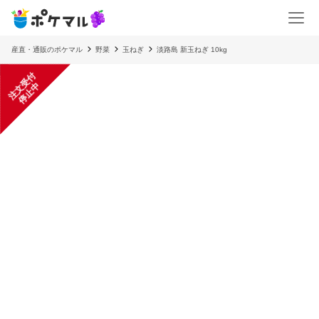
産直・通販のポケマル
野菜
玉ねぎ
淡路島 新玉ねぎ 10kg
注
文
受
付
停
止
中