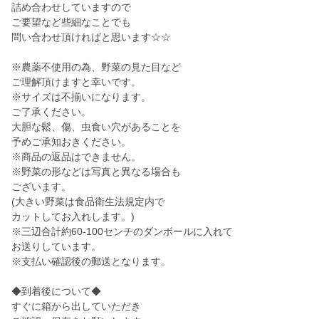
詰め合わせしていますので
ご要望など些細なことでも
問い合わせ頂ければと思います☆☆
※農薬不使用の為、野菜の見た目など
ご理解頂けますと幸いです。
※サイズは不揃いになります。
ご了承ください。
大胆な鬆、傷、虫食い穴があることを
予めご承知おきください。
※商品の返品はできません。
※野菜の形などは写真と異なる場合も
ございます。
(大きい野菜は食品衛生法規定内で
カットしてお入れします。)
※三辺合計約60-100センチのダンボールに入れて
お送りしています。
※支払い確認後の郵送となります。
◆到着後について◆
すぐに箱から出していただき